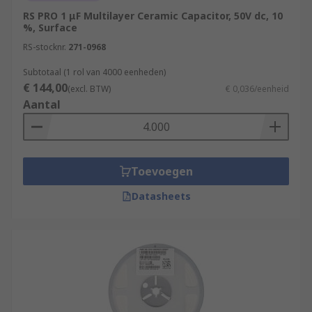
RS PRO 1 μF Multilayer Ceramic Capacitor, 50V dc, 10
%, Surface
RS-stocknr.
271-0968
Subtotaal (1 rol van 4000 eenheden)
€ 144,00
(excl. BTW)
€ 0,036/eenheid
Aantal
Toevoegen
Datasheets