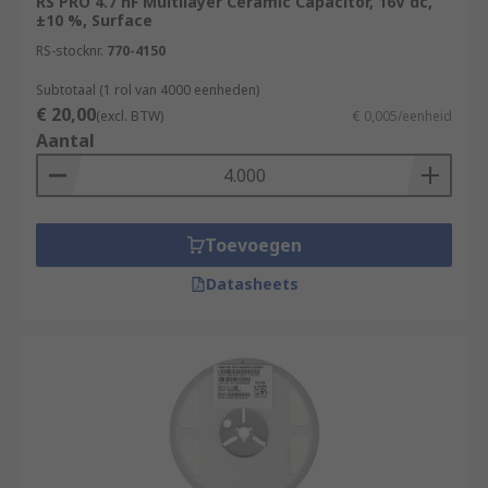
DC/DC convertor
RS PRO 4.7 nF Multilayer Ceramic Capacitor, 16V dc,
±10 %, Surface
Telecommunications
RS-stocknr.
770-4150
Medical Equipment
Subtotaal (1 rol van 4000 eenheden)
Switch-mode power supplies
€ 20,00
(excl. BTW)
€ 0,005/eenheid
Aantal
Automotive applications
Toevoegen
Datasheets