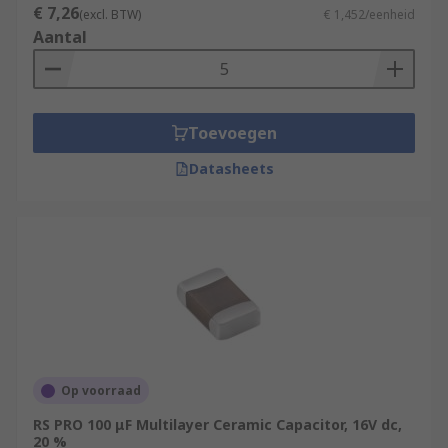
€ 7,26
(excl. BTW)
€ 1,452/eenheid
Aantal
Toevoegen
Datasheets
Op voorraad
RS PRO 100 μF Multilayer Ceramic Capacitor, 16V dc,
20 %