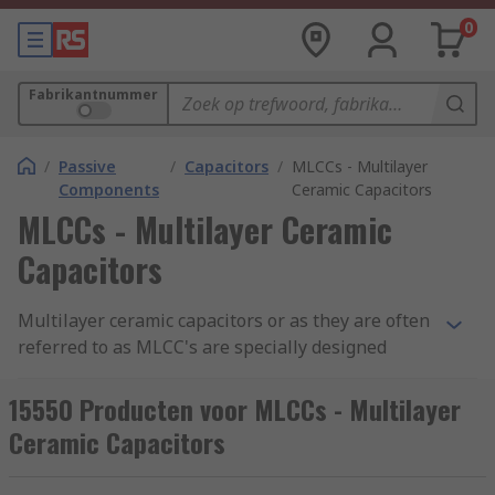
0
Fabrikantnummer
/
Passive
/
Capacitors
/
MLCCs - Multilayer
Components
Ceramic Capacitors
MLCCs - Multilayer Ceramic
Capacitors
Multilayer ceramic capacitors or as they are often
referred to as MLCC's are specially designed
capacitors and are engineered to consist of a
'multilayer' structure. This structure includes a
15550 Producten voor MLCCs - Multilayer
ceramic material and metal conducting layers.
Ceramic Capacitors
The ceramic layers insulate the capacitor, this
helps to reduce heat loss which in turn improves