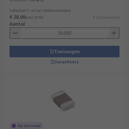
RS-stocknr.
770-4112
Subtotaal (1 rol van 10000 eenheden)
€ 20,00
(excl. BTW)
€ 0,002/eenheid
Aantal
Toevoegen
Datasheets
Op voorraad