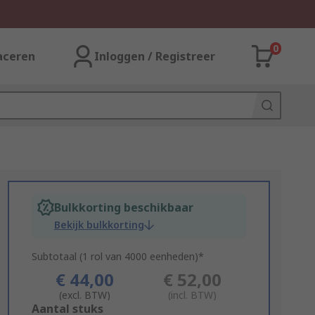
0
aceren
Inloggen / Registreer
Bulkkorting beschikbaar
Bekijk bulkkorting
Subtotaal (1 rol van 4000 eenheden)*
€ 44,00
€ 52,00
(excl. BTW)
(incl. BTW)
Add
Aantal stuks