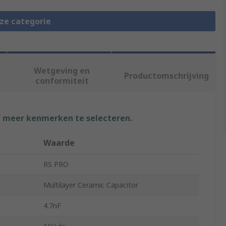
eze categorie
Wetgeving en
Productomschrijving
conformiteit
f meer kenmerken te selecteren.
Waarde
RS PRO
Multilayer Ceramic Capacitor
4.7nF