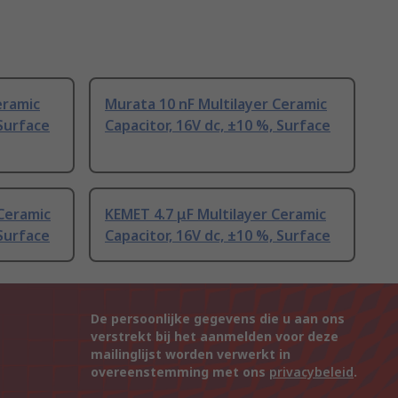
eramic
Murata 10 nF Multilayer Ceramic
 Surface
Capacitor, 16V dc, ±10 %, Surface
 Ceramic
KEMET 4.7 μF Multilayer Ceramic
 Surface
Capacitor, 16V dc, ±10 %, Surface
De persoonlijke gegevens die u aan ons
verstrekt bij het aanmelden voor deze
mailinglijst worden verwerkt in
overeenstemming met ons
privacybeleid
.