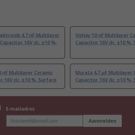
ektronik 4.7 nF Multilayer
Vishay 10 nF Multilayer C
Capacitor, 16V dc, ±10 %,
Capacitor, 16V dc, ±10 %,
 nF Multilayer Ceramic
Murata 4.7 μF Multilayer
r, 16V dc, ±10 %, Surface
Capacitor, 16V dc, ±10 %,
n
E-mailadres
Aanmelden