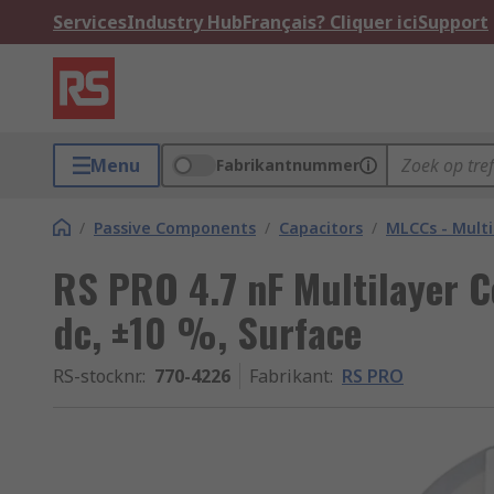
Services
Industry Hub
Français? Cliquer ici
Support
Menu
Fabrikantnummer
/
Passive Components
/
Capacitors
/
MLCCs - Multi
RS PRO 4.7 nF Multilayer C
dc, ±10 %, Surface
RS-stocknr.
:
770-4226
Fabrikant
:
RS PRO