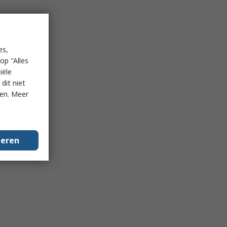
es,
op "Alles
iële
dit niet
ken. Meer
geren