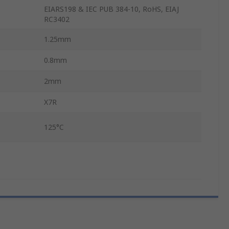
EIARS198 & IEC PUB 384-10, RoHS, EIAJ
RC3402
1.25mm
0.8mm
2mm
X7R
125°C