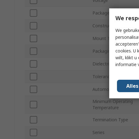
Voltage
Package/Case
We resp
Construction
We gebruike
personalisa
Mount Type
accepteren"
cookies. U 
Packaging
wilt, klikt
Dielectric
informatie 
Tolerance
Alle
Automotive Standard
Minimum Operating
Temperature
Termination Type
Series