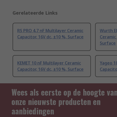
Gerelateerde Links
RS PRO 4.7 nF Multilayer Ceramic
Wurth El
Capacitor, 16V dc, ±10 %, Surface
Ceramic 
Surface
KEMET 10 nF Multilayer Ceramic
Yageo 10
Capacitor, 16V dc, ±10 %, Surface
Capacito
Wees als eerste op de hoogte va
onze nieuwste producten en
aanbiedingen