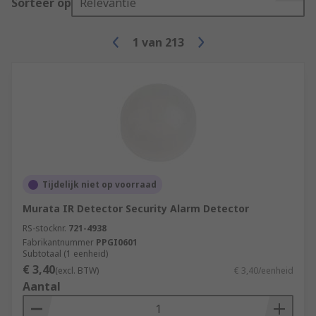
Sorteer op
Relevantie
1
van
213
Tijdelijk niet op voorraad
Murata IR Detector Security Alarm Detector
RS-stocknr.
721-4938
Fabrikantnummer
PPGI0601
Subtotaal (1 eenheid)
€ 3,40
(excl. BTW)
€ 3,40/eenheid
Aantal