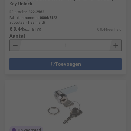
Key Unlock
RS-stocknr.
322-2562
Fabrikantnummer
0806/51/2
Subtotaal (1 eenheid)
€ 9,44
(excl. BTW)
€ 9,44/eenheid
Aantal
Toevoegen
Op voorraad