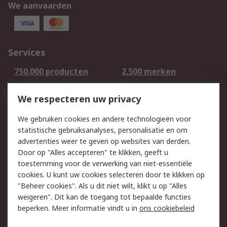
We aanvaarden
Services
750.000 producten
2.500 merken
Bestellen
Inkoopoplossingen
We respecteren uw privacy
Retouren
Technisch advies
Track & Trace
We gebruiken cookies en andere technologieën voor
statistische gebruiksanalyses, personalisatie en om
Wettelijk
advertenties weer te geven op websites van derden.
Door op "Alles accepteren" te klikken, geeft u
Cookiebeleid
Email veiligheid
toestemming voor de verwerking van niet-essentiële
Privacybeleid -
Websitevoorwaarden
cookies. U kunt uw cookies selecteren door te klikken op
Bijgewerkt
"Beheer cookies". Als u dit niet wilt, klikt u op "Alles
weigeren". Dit kan de toegang tot bepaalde functies
Algemene
beperken. Meer informatie vindt u in
ons cookiebeleid
verkoopvoorwaarden