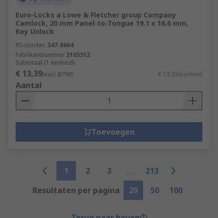
Euro-Locks a Lowe & Fletcher group Company
Camlock, 20 mm Panel-to-Tongue 19.1 x 16.6 mm,
Key Unlock
RS-stocknr.
347-8664
Fabrikantnummer
2105512
Subtotaal (1 eenheid)
€ 13,39
(excl. BTW)
€ 13,39/eenheid
Aantal
Toevoegen
1
2
3
213
Resultaten per pagina
20
50
100
Terug naar boven