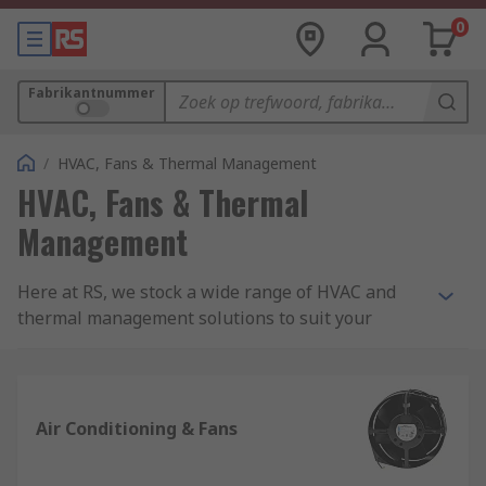
0
Fabrikantnummer
/
HVAC, Fans & Thermal Management
HVAC, Fans & Thermal
Management
Here at RS, we stock a wide range of HVAC and
thermal management solutions to suit your
needs.
What is HVAC?
Air Conditioning & Fans
It is an acronym which stands for Heating,
Ventilation and Air Conditioning. It covers all the