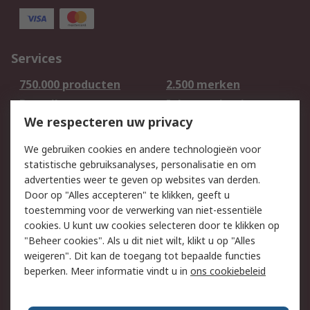
Services
750.000 producten
2.500 merken
Bestellen
Inkoopoplossingen
We respecteren uw privacy
Retouren
Technisch advies
Track & Trace
We gebruiken cookies en andere technologieën voor
statistische gebruiksanalyses, personalisatie en om
Wettelijk
advertenties weer te geven op websites van derden.
Door op "Alles accepteren" te klikken, geeft u
Cookiebeleid
Email veiligheid
toestemming voor de verwerking van niet-essentiële
Privacybeleid -
Websitevoorwaarden
cookies. U kunt uw cookies selecteren door te klikken op
Bijgewerkt
"Beheer cookies". Als u dit niet wilt, klikt u op "Alles
weigeren". Dit kan de toegang tot bepaalde functies
Algemene
beperken. Meer informatie vindt u in
ons cookiebeleid
verkoopvoorwaarden