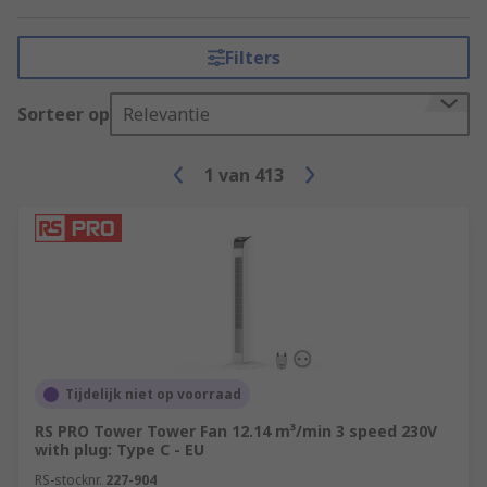
a heat sink and fan on the processor to provide
the necessary cooling.
Filters
Here at RS, we have a wide range of HVAC and
thermal management solutions in stock to suit
Sorteer op
Relevantie
your needs.
1
van
413
Tijdelijk niet op voorraad
RS PRO Tower Tower Fan 12.14 m³/min 3 speed 230V
with plug: Type C - EU
RS-stocknr.
227-904