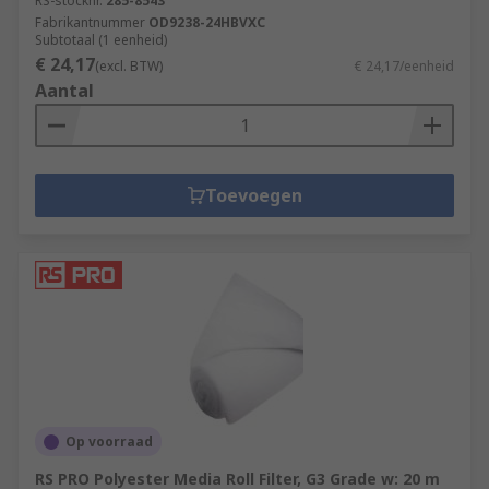
RS-stocknr.
285-8543
Fabrikantnummer
OD9238-24HBVXC
Subtotaal (1 eenheid)
€ 24,17
(excl. BTW)
€ 24,17/eenheid
Aantal
Toevoegen
Op voorraad
RS PRO Polyester Media Roll Filter, G3 Grade w: 20 m