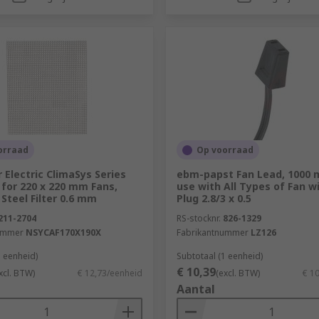
orraad
Op voorraad
 Electric ClimaSys Series
ebm-papst Fan Lead, 1000 
r for 220 x 220 mm Fans,
use with All Types of Fan wi
 Steel Filter 0.6 mm
Plug 2.8/3 x 0.5
211-2704
RS-stocknr.
826-1329
ummer
NSYCAF170X190X
Fabrikantnummer
LZ126
1 eenheid)
Subtotaal (1 eenheid)
€ 10,39
xcl. BTW)
€ 12,73/eenheid
(excl. BTW)
€ 1
Aantal