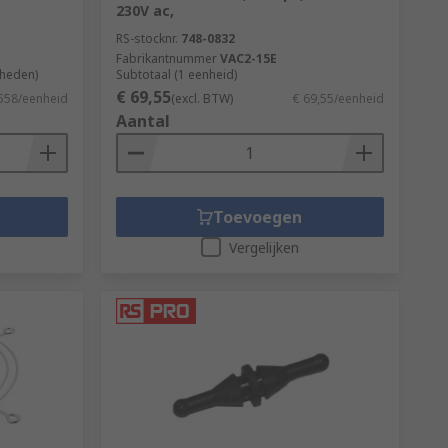
230V ac,
RS-stocknr.
748-0832
Fabrikantnummer
VAC2-15E
nheden)
Subtotaal (1 eenheid)
€ 69,55
,558/eenheid
(excl. BTW)
€ 69,55/eenheid
Aantal
Toevoegen
Vergelijken