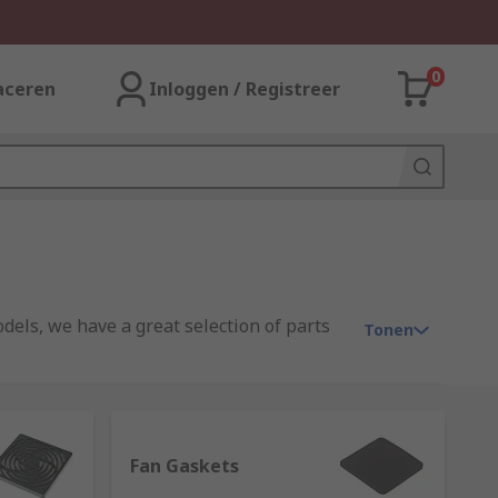
0
aceren
Inloggen / Registreer
dels, we have a great selection of parts
Tonen
lectric, Vent-Axia, plus our high-quality
Fan Gaskets