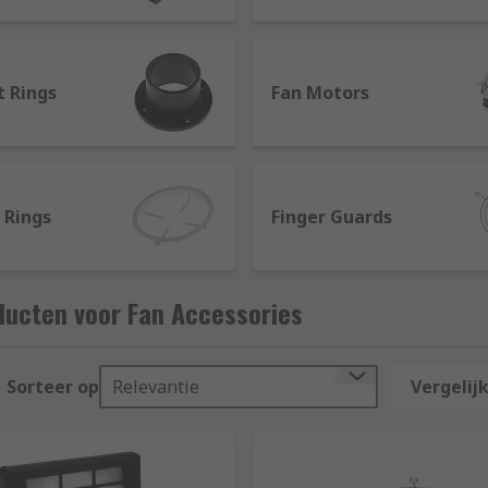
ent parts to find the best solution for all types of fans, in
t Rings
Fan Motors
 Rings
Finger Guards
ducten voor Fan Accessories
Sorteer op
Relevantie
Vergelijk
plement safety measures, improve efficiency and source repl