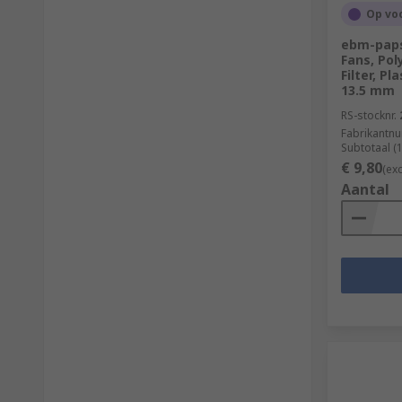
Op vo
ebm-paps
Fans, Po
Filter, P
13.5 mm
RS-stocknr.
Fabrikantn
Subtotaal (
€ 9,80
(ex
Aantal