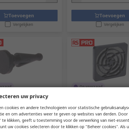
Toevoegen
Toevoegen
Vergelijken
Vergelijken
orraad
Op voorraad
ecteren uw privacy
an Mount Fan Mount Rivet
RS PRO Fan Filter for 92 mm
ith Fans
Polyurethane Filter, ABS Fra
mm 95.8mm 7.1 mm
n cookies en andere technologieën voor statistische gebruiksanalys
172-0862
tie en om advertenties weer te geven op websites van derden. Door 
RS-stocknr.
737-4080
 te klikken, geeft u toestemming voor de verwerking van niet-essent
1 zak van 50 eenheden)
Subtotaal (1 verpakking van 10 ee
kunt uw cookies selecteren door te klikken op "Beheer cookies". Als u 