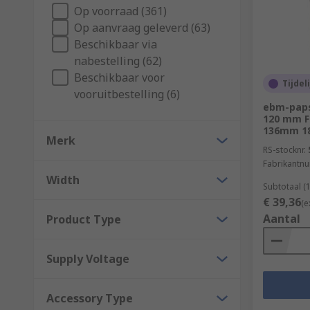
Op voorraad (361)
Benefits and uses of fan parts
Op aanvraag geleverd (63)
Beschikbaar via
We have a wide variety of components available, to de
nabestelling (62)
Beschikbaar voor
Tijdel
For health and safety features at home or in the workp
vooruitbestelling (6)
plastic and steel.
ebm-papst
120 mm F
136mm 1
Or for help with positioning and securing fans, brow
Merk
providing optimum levels of cooling. Plus, the gasket
RS-stocknr.
Fabrikantn
leakage.
Width
Subtotaal (
€ 39,36
(e
Aantal
Product Type
Supply Voltage
Accessory Type