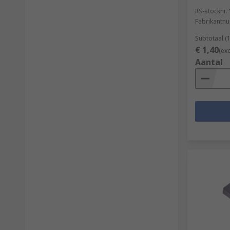
RS-stocknr.
Fabrikantn
Subtotaal (
€ 1,40
(ex
Aantal