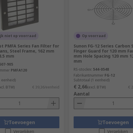
liver results in an array of applications and environments.
ijk niet op voorraad
Op voorraad
lace, there's a wide choice of finger guards which are avail
 PMFA Series Fan Filter for
Sunon FG-12 Series Carbon 
ans, Steel Frame, 162 mm
Finger Guard for 120 mm Fa
8.5 mm
mm Hole Spacing 120 mm 1
se our selection of brackets and mountings, which enable t
mm
s in our range are designed to offer excellent noise and vibr
507-905
RS-stocknr.
544-0548
ummer
PMFA120
Fabrikantnummer
FG-12
1 eenheid)
Subtotaal (1 eenheid)
€ 2,66
xcl. BTW)
€ 39,36/eenheid
(excl. BTW)
€ 
Aantal
Toevoegen
Toevoegen
Vergelijken
Vergelijken