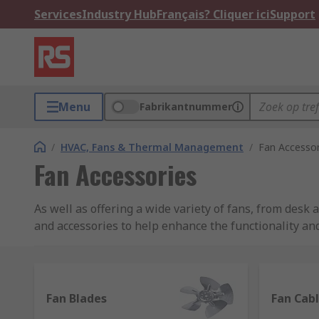
Services
Industry Hub
Français? Cliquer ici
Support
Menu
Fabrikantnummer
/
HVAC, Fans & Thermal Management
/
Fan Accessor
Fan Accessories
As well as offering a wide variety of fans, from desk
and accessories to help enhance the functionality and
Choose from hundreds of items in our range, many fro
own brand RS PRO.
Fan Blades
Fan Cab
Fan accessories and equipment