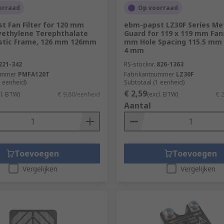
orraad
Op voorraad
t Fan Filter for 120 mm
ebm-papst LZ30F Series Met
lyethylene Terephthalate
Guard for 119 x 119 mm Fans
lastic Frame, 126 mm 126mm
mm Hole Spacing 115.5 mm
4 mm
221-342
RS-stocknr.
826-1363
ummer
PMFA120T
Fabrikantnummer
LZ30F
1 eenheid)
Subtotaal (1 eenheid)
€ 2,59
cl. BTW)
€ 9,80/eenheid
(excl. BTW)
€ 
Aantal
Toevoegen
Toevoegen
Vergelijken
Vergelijken