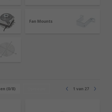
cluding the ones in our range:
Fan Mounts
en (0/8)
Opnieuw
1
van
27
acement items to increase the lifespan of