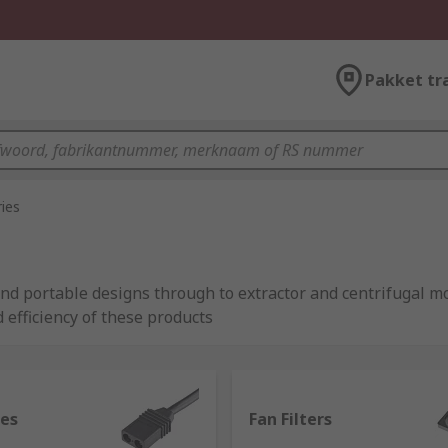
Pakket tr
ies
 and portable designs through to extractor and centrifugal mo
 efficiency of these products
m industry-leading brands including ebm-papst, Schneider E
les
Fan Filters