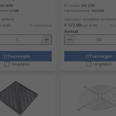
101-8096
RS-stocknr.
263-3755
ummer
LZ30K
Fabrikantnummer
3322705
1 eenheid)
Subtotaal (1 verpakking van 50 ee
€ 127,90
cl. BTW)
€ 1,40/eenheid
(excl. BTW)
€ 2
Aantal
Toevoegen
Toevoegen
Vergelijken
Vergelijken