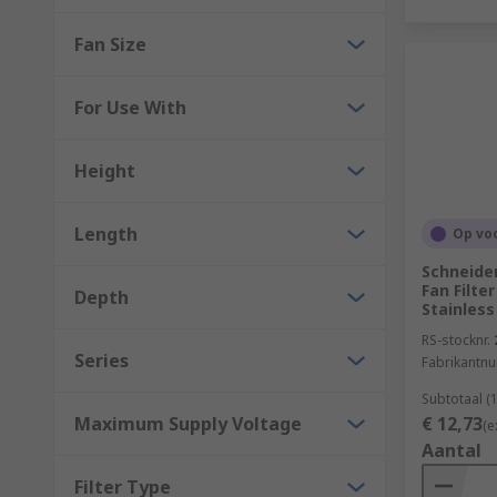
Fan Size
For Use With
Height
Length
Op vo
Schneider
Fan Filte
Depth
Stainless
RS-stocknr.
Series
Fabrikantn
Subtotaal (
Maximum Supply Voltage
€ 12,73
(e
Aantal
Filter Type