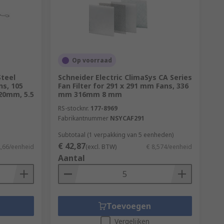
Op voorraad
able in a variety of materials including
Steel
Schneider Electric ClimaSys CA Series
ns, 105
Fan Filter for 291 x 291 mm Fans, 336
20mm, 5.5
mm 316mm 8 mm
hem to be positioned safely while
ation insulation, alongside preventing air
RS-stocknr.
177-8969
Fabrikantnummer
NSYCAF291
Subtotaal (1 verpakking van 5 eenheden)
€ 42,87
2,66/eenheid
(excl. BTW)
€ 8,574/eenheid
Aantal
Toevoegen
Vergelijken