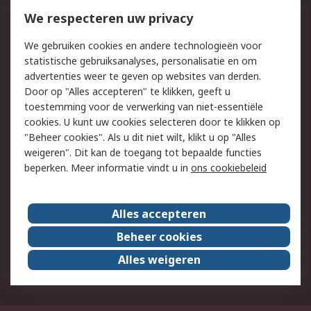
Bestellen
Inkoopoplossingen
We respecteren uw privacy
Retouren
Technisch advies
Track & Trace
We gebruiken cookies en andere technologieën voor
statistische gebruiksanalyses, personalisatie en om
Wettelijk
advertenties weer te geven op websites van derden.
Door op "Alles accepteren" te klikken, geeft u
Cookiebeleid
Email veiligheid
toestemming voor de verwerking van niet-essentiële
Privacybeleid -
Websitevoorwaarden
cookies. U kunt uw cookies selecteren door te klikken op
Bijgewerkt
"Beheer cookies". Als u dit niet wilt, klikt u op "Alles
weigeren". Dit kan de toegang tot bepaalde functies
Algemene
beperken. Meer informatie vindt u in
ons cookiebeleid
verkoopvoorwaarden
Over RS
Alles accepteren
RS Group
Over ons
Beheer cookies
RS wereldwijd
Werken bij RS
Alles weigeren
ESG