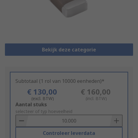
Bekijk deze categorie
Subtotaal (1 rol van 10000 eenheden)*
€ 130,00
€ 160,00
(excl. BTW)
(incl. BTW)
Add
Aantal stuks
to
selecteer of typ hoeveelheid
Basket
Controleer leverdata