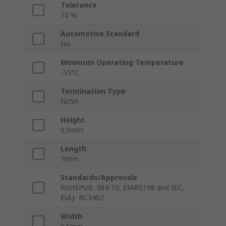
Tolerance
10 %
Automotive Standard
No
Minimum Operating Temperature
-55°C
Termination Type
Ni/Sn
Height
0.5mm
Length
1mm
Standards/Approvals
RoHSPUB. 384-10, EIARS198 and IEC,
EIAJ- RC3402
Width