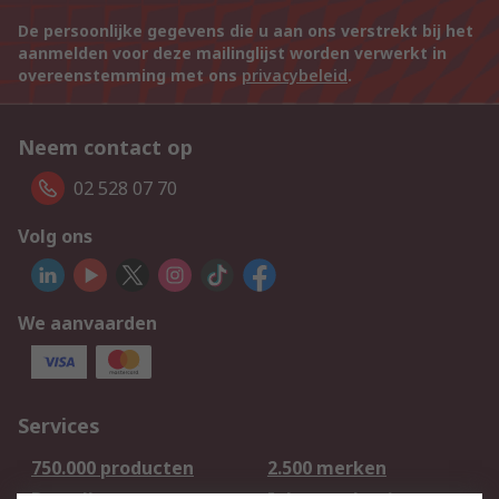
De persoonlijke gegevens die u aan ons verstrekt bij het
aanmelden voor deze mailinglijst worden verwerkt in
overeenstemming met ons
privacybeleid
.
Neem contact op
02 528 07 70
Volg ons
We aanvaarden
Services
750.000 producten
2.500 merken