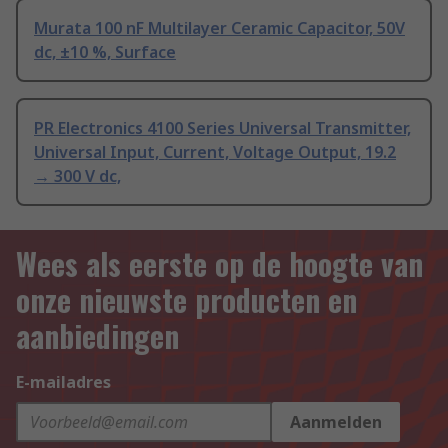
Murata 100 nF Multilayer Ceramic Capacitor, 50V
dc, ±10 %, Surface
PR Electronics 4100 Series Universal Transmitter,
Universal Input, Current, Voltage Output, 19.2
→ 300 V dc,
Wees als eerste op de hoogte van
onze nieuwste producten en
aanbiedingen
E-mailadres
Aanmelden