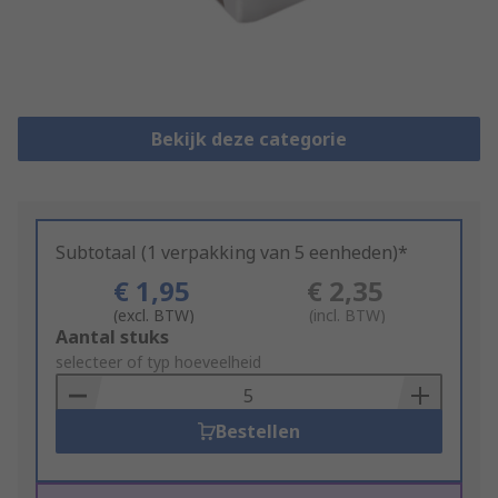
Bekijk deze categorie
Subtotaal (1 verpakking van 5 eenheden)*
€ 1,95
€ 2,35
(excl. BTW)
(incl. BTW)
Add
Aantal stuks
to
selecteer of typ hoeveelheid
Basket
Bestellen