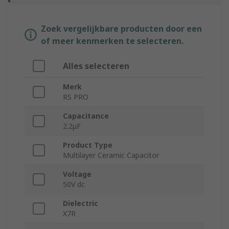
Zoek vergelijkbare producten door een
of meer kenmerken te selecteren.
Alles selecteren
Merk
RS PRO
Capacitance
2.2μF
Product Type
Multilayer Ceramic Capacitor
Voltage
50V dc
Dielectric
X7R