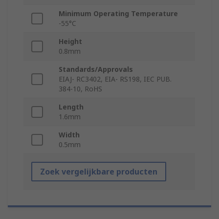
Minimum Operating Temperature
-55°C
Height
0.8mm
Standards/Approvals
EIAJ- RC3402, EIA- RS198, IEC PUB.
384-10, RoHS
Length
1.6mm
Width
0.5mm
Zoek vergelijkbare producten