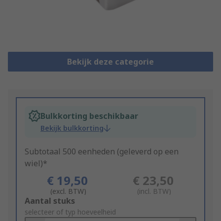
Bekijk deze categorie
Bulkkorting beschikbaar
Bekijk bulkkorting
Subtotaal 500 eenheden (geleverd op een
wiel)*
€ 19,50
€ 23,50
(excl. BTW)
(incl. BTW)
Add
Aantal stuks
to
selecteer of typ hoeveelheid