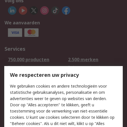
Volg ons
We aanvaarden
Services
750.000 producten
2.500 merken
Bestellen
Inkoopoplossingen
We respecteren uw privacy
Retouren
Technisch advies
Track & Trace
We gebruiken cookies en andere technologieën voor
statistische gebruiksanalyses, personalisatie en om
Wettelijk
advertenties weer te geven op websites van derden.
Door op "Alles accepteren" te klikken, geeft u
Cookiebeleid
Email veiligheid
toestemming voor de verwerking van niet-essentiële
Privacybeleid -
Websitevoorwaarden
cookies. U kunt uw cookies selecteren door te klikken op
Bijgewerkt
"Beheer cookies". Als u dit niet wilt, klikt u op "Alles