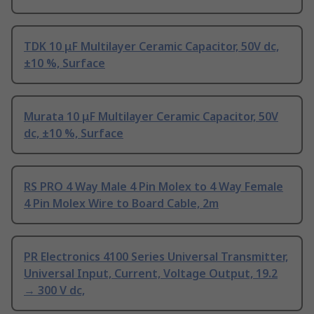
TDK 10 μF Multilayer Ceramic Capacitor, 50V dc,
±10 %, Surface
Murata 10 μF Multilayer Ceramic Capacitor, 50V
dc, ±10 %, Surface
RS PRO 4 Way Male 4 Pin Molex to 4 Way Female
4 Pin Molex Wire to Board Cable, 2m
PR Electronics 4100 Series Universal Transmitter,
Universal Input, Current, Voltage Output, 19.2
→ 300 V dc,