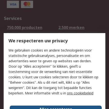
Services
750.000 producten
2.500 merken
Bestellen
Inkoopoplossingen
We respecteren uw privacy
Retouren
Technisch advies
Track & Trace
We gebruiken cookies en andere technologieën voor
statistische gebruiksanalyses, personalisatie en om
Wettelijk
advertenties weer te geven op websites van derden.
Door op "Alles accepteren" te klikken, geeft u
Cookiebeleid
Email veiligheid
toestemming voor de verwerking van niet-essentiële
Privacybeleid -
Websitevoorwaarden
cookies. U kunt uw cookies selecteren door te klikken op
Bijgewerkt
"Beheer cookies". Als u dit niet wilt, klikt u op "Alles
weigeren". Dit kan de toegang tot bepaalde functies
Algemene
beperken. Meer informatie vindt u in
ons cookiebeleid
verkoopvoorwaarden
Over RS