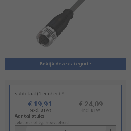
Bekijk deze categorie
Subtotaal (1 eenheid)*
€ 19,91
€ 24,09
(excl. BTW)
(incl. BTW)
Add
Aantal stuks
to
selecteer of typ hoeveelheid
Basket