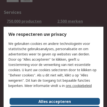
Services
750.000 producten
2.500 merken
Bestellen
Inkoopoplossingen
We respecteren uw privacy
Retouren
Technisch advies
Track & Trace
We gebruiken cookies en andere technologieën voor
statistische gebruiksanalyses, personalisatie en om
Wettelijk
advertenties weer te geven op websites van derden.
Door op "Alles accepteren" te klikken, geeft u
Cookiebeleid
Email veiligheid
toestemming voor de verwerking van niet-essentiële
Privacybeleid -
Websitevoorwaarden
cookies. U kunt uw cookies selecteren door te klikken op
Bijgewerkt
"Beheer cookies". Als u dit niet wilt, klikt u op "Alles
weigeren". Dit kan de toegang tot bepaalde functies
Algemene
beperken. Meer informatie vindt u in
ons cookiebeleid
verkoopvoorwaarden
Over RS
Alles accepteren