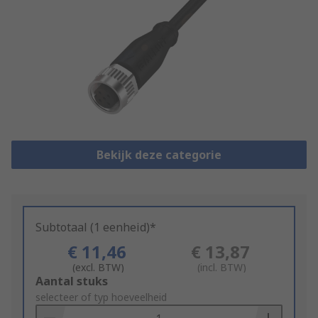
Bekijk deze categorie
Subtotaal (1 eenheid)*
€ 11,46
€ 13,87
(excl. BTW)
(incl. BTW)
Add
Aantal stuks
to
selecteer of typ hoeveelheid
Basket