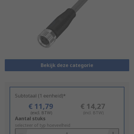
Bekijk deze categorie
Subtotaal (1 eenheid)*
€ 11,79
€ 14,27
(excl. BTW)
(incl. BTW)
Add
Aantal stuks
to
selecteer of typ hoeveelheid
Basket