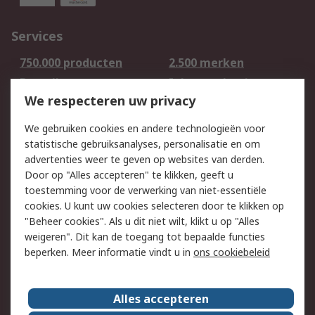
Services
750.000 producten
2.500 merken
Bestellen
Inkoopoplossingen
We respecteren uw privacy
Retouren
Technisch advies
Track & Trace
We gebruiken cookies en andere technologieën voor
statistische gebruiksanalyses, personalisatie en om
Wettelijk
advertenties weer te geven op websites van derden.
Door op "Alles accepteren" te klikken, geeft u
Cookiebeleid
Email veiligheid
toestemming voor de verwerking van niet-essentiële
Privacybeleid -
Websitevoorwaarden
cookies. U kunt uw cookies selecteren door te klikken op
Bijgewerkt
"Beheer cookies". Als u dit niet wilt, klikt u op "Alles
weigeren". Dit kan de toegang tot bepaalde functies
Algemene
beperken. Meer informatie vindt u in
ons cookiebeleid
verkoopvoorwaarden
Over RS
Alles accepteren