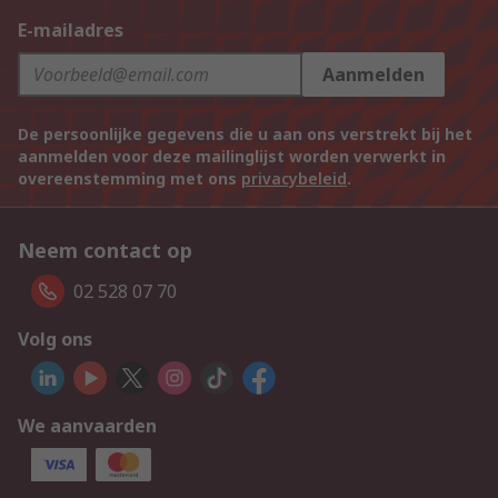
E-mailadres
Aanmelden
De persoonlijke gegevens die u aan ons verstrekt bij het
aanmelden voor deze mailinglijst worden verwerkt in
overeenstemming met ons
privacybeleid
.
Neem contact op
02 528 07 70
Volg ons
We aanvaarden