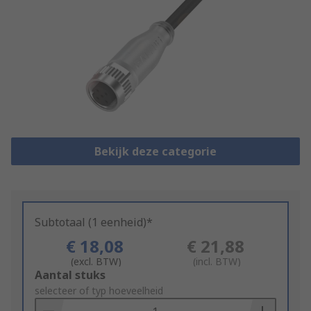
Bekijk deze categorie
Subtotaal (1 eenheid)*
€ 18,08
€ 21,88
(excl. BTW)
(incl. BTW)
Add
Aantal stuks
to
selecteer of typ hoeveelheid
Basket