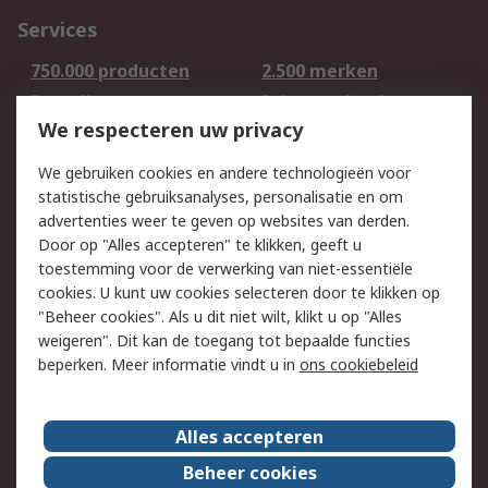
Services
750.000 producten
2.500 merken
Bestellen
Inkoopoplossingen
We respecteren uw privacy
Retouren
Technisch advies
Track & Trace
We gebruiken cookies en andere technologieën voor
statistische gebruiksanalyses, personalisatie en om
Wettelijk
advertenties weer te geven op websites van derden.
Door op "Alles accepteren" te klikken, geeft u
Cookiebeleid
Email veiligheid
toestemming voor de verwerking van niet-essentiële
Privacybeleid -
Websitevoorwaarden
cookies. U kunt uw cookies selecteren door te klikken op
Bijgewerkt
"Beheer cookies". Als u dit niet wilt, klikt u op "Alles
weigeren". Dit kan de toegang tot bepaalde functies
Algemene
beperken. Meer informatie vindt u in
ons cookiebeleid
verkoopvoorwaarden
Over RS
Alles accepteren
RS Group
Over ons
Beheer cookies