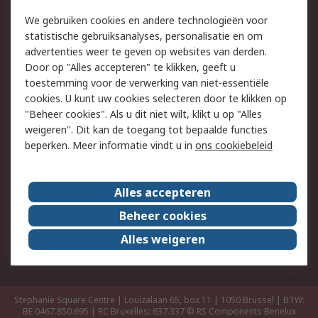
Track & Trace
We gebruiken cookies en andere technologieën voor
statistische gebruiksanalyses, personalisatie en om
Wettelijk
advertenties weer te geven op websites van derden.
Door op "Alles accepteren" te klikken, geeft u
Cookiebeleid
Email veiligheid
toestemming voor de verwerking van niet-essentiële
Privacybeleid -
Websitevoorwaarden
cookies. U kunt uw cookies selecteren door te klikken op
Bijgewerkt
"Beheer cookies". Als u dit niet wilt, klikt u op "Alles
weigeren". Dit kan de toegang tot bepaalde functies
Algemene
beperken. Meer informatie vindt u in
ons cookiebeleid
verkoopvoorwaarden
Over RS
Alles accepteren
RS Group
Over ons
Beheer cookies
RS wereldwijd
Werken bij RS
Alles weigeren
ESG
Stephanie Square Centre | Louizalaan 65, box 11 | 1050 Brussel | BTW:
BE 0467.850.695 | RC Bruxelles: 637.337
© RS Components Benelux