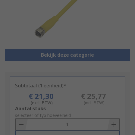
Bekijk deze categorie
Subtotaal (1 eenheid)*
€ 21,30
€ 25,77
(excl. BTW)
(incl. BTW)
Add
Aantal stuks
to
selecteer of typ hoeveelheid
Basket