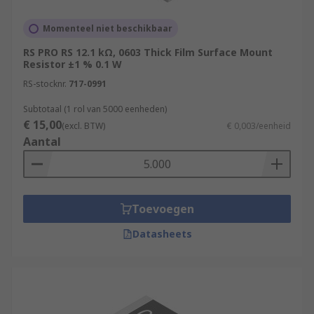
Momenteel niet beschikbaar
RS PRO RS 12.1 kΩ, 0603 Thick Film Surface Mount
Resistor ±1 % 0.1 W
RS-stocknr.
717-0991
Subtotaal (1 rol van 5000 eenheden)
€ 15,00
(excl. BTW)
€ 0,003/eenheid
Aantal
Toevoegen
Datasheets