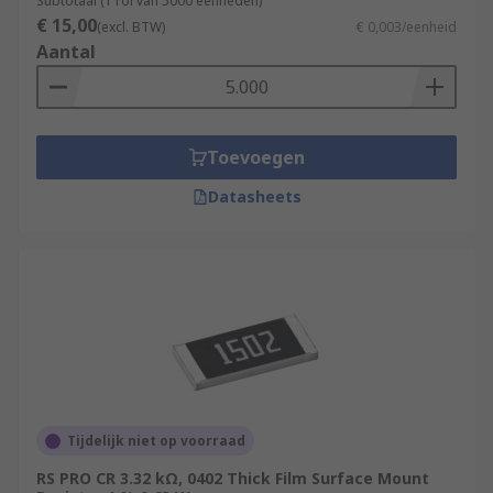
Subtotaal (1 rol van 5000 eenheden)
€ 15,00
(excl. BTW)
€ 0,003/eenheid
Aantal
Toevoegen
Datasheets
Tijdelijk niet op voorraad
RS PRO CR 3.32 kΩ, 0402 Thick Film Surface Mount