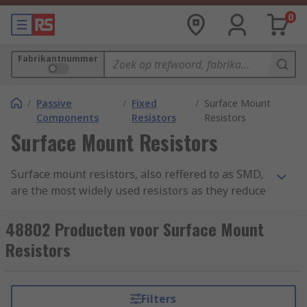
0
Fabrikantnummer
/
Passive
/
Fixed
/
Surface Mount
Components
Resistors
Resistors
Surface Mount Resistors
Surface mount resistors, also reffered to as SMD,
are the most widely used resistors as they reduce
the flow of the electrical current in circuits.
Similar to water flowing along a pipe, the tap
48802 Producten voor Surface Mount
controls the flow of water, a resistor controls the
Resistors
flow of current. They work to a fixed value the
resistance does not change in temperature or
voltage.
Filters