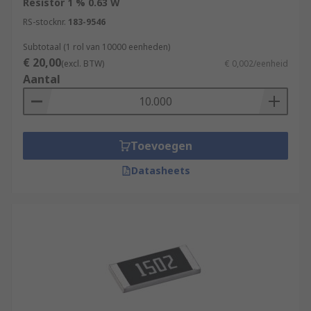
Resistor 1 % 0.63 W
RS-stocknr.
183-9546
Subtotaal (1 rol van 10000 eenheden)
€ 20,00
(excl. BTW)
€ 0,002/eenheid
Aantal
Toevoegen
Datasheets