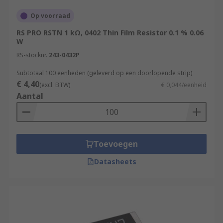
Op voorraad
RS PRO RSTN 1 kΩ, 0402 Thin Film Resistor 0.1 % 0.06
W
RS-stocknr.
243-0432P
Subtotaal 100 eenheden (geleverd op een doorlopende strip)
€ 4,40
(excl. BTW)
€ 0,044/eenheid
Aantal
Toevoegen
Datasheets