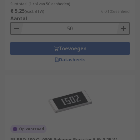
Subtotaal (1 rol van 50 eenheden)
€ 5,25
(excl. BTW)
€ 0,105/eenheid
Aantal
Toevoegen
Datasheets
Op voorraad
RS PRO 100 Ω, 0805 Polymer Resistor 5 % 0.25 W -