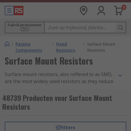
0
Fabrikantnummer
/
Passive
/
Fixed
/
Surface Mount
Components
Resistors
Resistors
Surface Mount Resistors
Surface mount resistors, also reffered to as SMD,
are the most widely used resistors as they reduce
the flow of the electrical current in circuits.
Similar to water flowing along a pipe, the tap
48739 Producten voor Surface Mount
controls the flow of water, a resistor controls the
Resistors
flow of current. They work to a fixed value the
resistance does not change in temperature or
voltage.
Filters