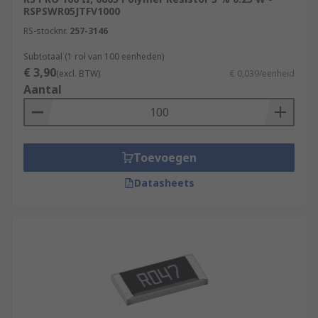
RSPSWR05JTFV1000
RS-stocknr.
257-3146
Subtotaal (1 rol van 100 eenheden)
€ 3,90
(excl. BTW)
€ 0,039/eenheid
Aantal
Toevoegen
Datasheets