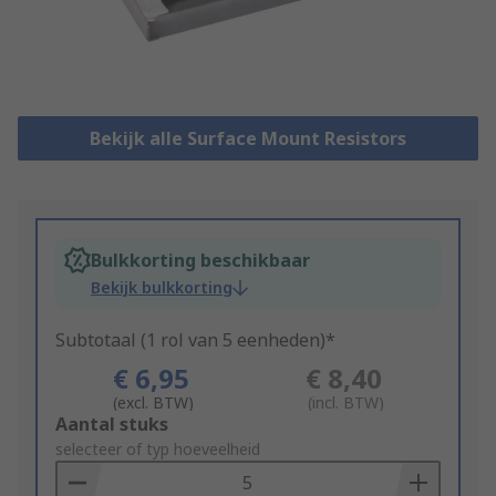
Bekijk alle Surface Mount Resistors
Bulkkorting beschikbaar
Bekijk bulkkorting
Subtotaal (1 rol van 5 eenheden)*
€ 6,95
€ 8,40
(excl. BTW)
(incl. BTW)
Add
Aantal stuks
to
selecteer of typ hoeveelheid
Basket