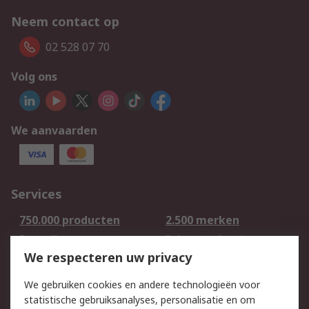
Neem contact op
02 528 07 70
Volg ons
We aanvaarden
Services
750.000 producten
2.500 merken
Bestellen
Inkoopoplossingen
We respecteren uw privacy
Retouren
Technisch advies
Track & Trace
We gebruiken cookies en andere technologieën voor
statistische gebruiksanalyses, personalisatie en om