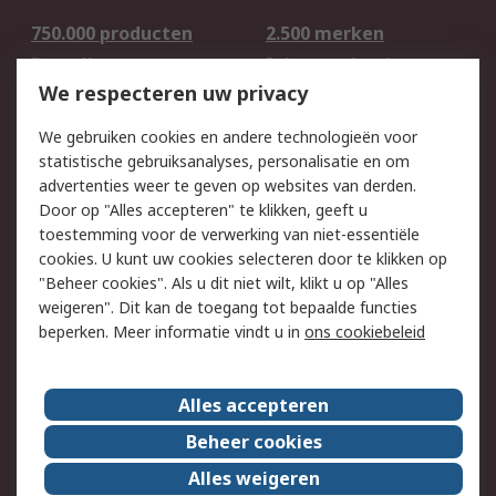
750.000 producten
2.500 merken
Bestellen
Inkoopoplossingen
We respecteren uw privacy
Retouren
Technisch advies
Track & Trace
We gebruiken cookies en andere technologieën voor
statistische gebruiksanalyses, personalisatie en om
Wettelijk
advertenties weer te geven op websites van derden.
Door op "Alles accepteren" te klikken, geeft u
Cookiebeleid
Email veiligheid
toestemming voor de verwerking van niet-essentiële
Privacybeleid -
Websitevoorwaarden
cookies. U kunt uw cookies selecteren door te klikken op
Bijgewerkt
"Beheer cookies". Als u dit niet wilt, klikt u op "Alles
weigeren". Dit kan de toegang tot bepaalde functies
Algemene
beperken. Meer informatie vindt u in
ons cookiebeleid
verkoopvoorwaarden
Over RS
Alles accepteren
RS Group
Over ons
Beheer cookies
RS wereldwijd
Werken bij RS
Alles weigeren