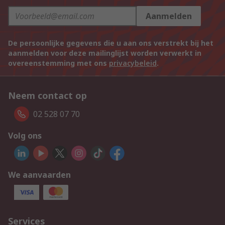
Aanmelden
De persoonlijke gegevens die u aan ons verstrekt bij het
aanmelden voor deze mailinglijst worden verwerkt in
overeenstemming met ons
privacybeleid
.
Neem contact op
02 528 07 70
Volg ons
We aanvaarden
Services