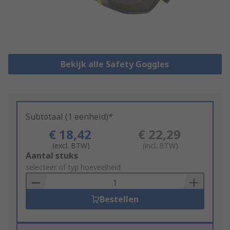
Bekijk alle Safety Goggles
Subtotaal (1 eenheid)*
€ 18,42
€ 22,29
(excl. BTW)
(incl. BTW)
Add
Aantal stuks
to
selecteer of typ hoeveelheid
Basket
Bestellen