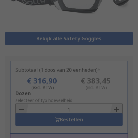
Bekijk alle Safety Goggles
Subtotaal (1 doos van 20 eenheden)*
€ 316,90
€ 383,45
(excl. BTW)
(incl. BTW)
Add
Dozen
to
selecteer of typ hoeveelheid
Basket
Bestellen