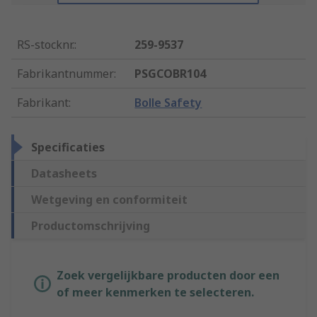
RS-stocknr.
:
259-9537
Fabrikantnummer
:
PSGCOBR104
Fabrikant
:
Bolle Safety
Specificaties
Datasheets
Wetgeving en conformiteit
Productomschrijving
Zoek vergelijkbare producten door een
of meer kenmerken te selecteren.