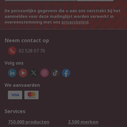
De persoonlijke gegevens die u aan ons verstrekt bij het
aanmelden voor deze mailinglijst worden verwerkt in
overeenstemming met ons
privacybeleid
.
Neem contact op
02 528 07 70
Volg ons
We aanvaarden
Services
750.000 producten
2.500 merken