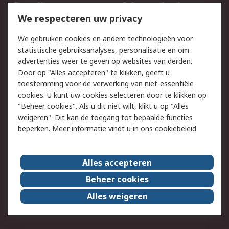
Bestellen
Inkoopoplossingen
We respecteren uw privacy
Retouren
Technisch advies
Track & Trace
We gebruiken cookies en andere technologieën voor
statistische gebruiksanalyses, personalisatie en om
Wettelijk
advertenties weer te geven op websites van derden.
Door op "Alles accepteren" te klikken, geeft u
Cookiebeleid
Email veiligheid
toestemming voor de verwerking van niet-essentiële
Privacybeleid -
Websitevoorwaarden
cookies. U kunt uw cookies selecteren door te klikken op
Bijgewerkt
"Beheer cookies". Als u dit niet wilt, klikt u op "Alles
weigeren". Dit kan de toegang tot bepaalde functies
Algemene
beperken. Meer informatie vindt u in
ons cookiebeleid
verkoopvoorwaarden
Over RS
Alles accepteren
RS Group
Over ons
Beheer cookies
RS wereldwijd
Werken bij RS
Alles weigeren
ESG