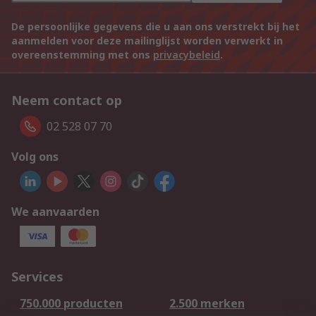
De persoonlijke gegevens die u aan ons verstrekt bij het
aanmelden voor deze mailinglijst worden verwerkt in
overeenstemming met ons
privacybeleid
.
Neem contact op
02 528 07 70
Volg ons
We aanvaarden
Services
750.000 producten
2.500 merken