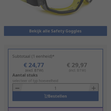
Bekijk alle Safety Goggles
Subtotaal (1 eenheid)*
€ 24,77
€ 29,97
(excl. BTW)
(incl. BTW)
Add
Aantal stuks
to
selecteer of typ hoeveelheid
Basket
Bestellen