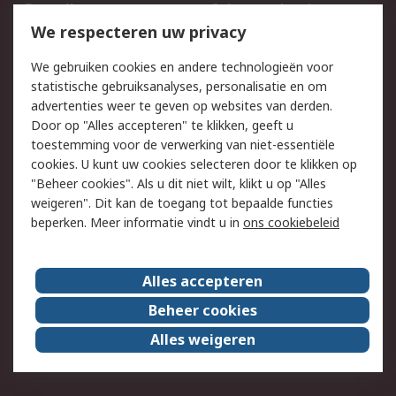
Bestellen
Inkoopoplossingen
We respecteren uw privacy
Retouren
Technisch advies
Track & Trace
We gebruiken cookies en andere technologieën voor
statistische gebruiksanalyses, personalisatie en om
Wettelijk
advertenties weer te geven op websites van derden.
Door op "Alles accepteren" te klikken, geeft u
Cookiebeleid
Email veiligheid
toestemming voor de verwerking van niet-essentiële
Privacybeleid -
Websitevoorwaarden
cookies. U kunt uw cookies selecteren door te klikken op
Bijgewerkt
"Beheer cookies". Als u dit niet wilt, klikt u op "Alles
weigeren". Dit kan de toegang tot bepaalde functies
Algemene
beperken. Meer informatie vindt u in
ons cookiebeleid
verkoopvoorwaarden
Over RS
Alles accepteren
RS Group
Over ons
Beheer cookies
RS wereldwijd
Werken bij RS
Alles weigeren
ESG