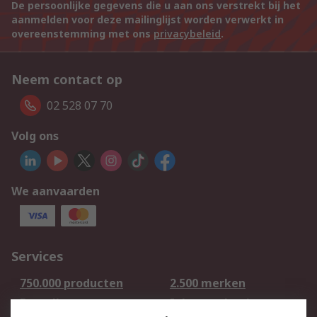
De persoonlijke gegevens die u aan ons verstrekt bij het
aanmelden voor deze mailinglijst worden verwerkt in
overeenstemming met ons
privacybeleid
.
Neem contact op
02 528 07 70
Volg ons
We aanvaarden
Services
750.000 producten
2.500 merken
Bestellen
Inkoopoplossingen