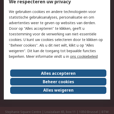
We respecteren uw privacy
Retouren
Technisch advies
Track & Trace
We gebruiken cookies en andere technologieën voor
statistische gebruiksanalyses, personalisatie en om
Wettelijk
advertenties weer te geven op websites van derden.
Door op "Alles accepteren" te klikken, geeft u
Cookiebeleid
Email veiligheid
toestemming voor de verwerking van niet-essentiële
Privacybeleid -
Websitevoorwaarden
cookies. U kunt uw cookies selecteren door te klikken op
Bijgewerkt
"Beheer cookies". Als u dit niet wilt, klikt u op "Alles
weigeren". Dit kan de toegang tot bepaalde functies
Algemene
beperken. Meer informatie vindt u in
ons cookiebeleid
verkoopvoorwaarden
Over RS
Alles accepteren
RS Group
Over ons
Beheer cookies
RS wereldwijd
Werken bij RS
Alles weigeren
ESG
Stephanie Square Centre | Louizalaan 65, box 11 | 1050 Brussel | BTW: