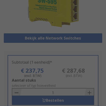
Bekijk alle Network Switches
Subtotaal (1 eenheid)*
€ 237,75
€ 287,68
(excl. BTW)
(incl. BTW)
Add
Aantal stuks
to
selecteer of typ hoeveelheid
Basket
Bestellen