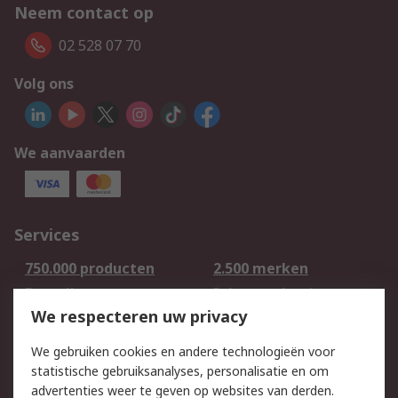
Neem contact op
02 528 07 70
Volg ons
We aanvaarden
Services
750.000 producten
2.500 merken
Bestellen
Inkoopoplossingen
We respecteren uw privacy
Retouren
Technisch advies
Track & Trace
We gebruiken cookies en andere technologieën voor
statistische gebruiksanalyses, personalisatie en om
Wettelijk
advertenties weer te geven op websites van derden.