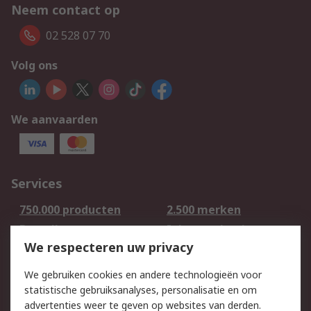
Neem contact op
02 528 07 70
Volg ons
We aanvaarden
Services
750.000 producten
2.500 merken
Bestellen
Inkoopoplossingen
We respecteren uw privacy
Retouren
Technisch advies
Track & Trace
We gebruiken cookies en andere technologieën voor
statistische gebruiksanalyses, personalisatie en om
Wettelijk
advertenties weer te geven op websites van derden.