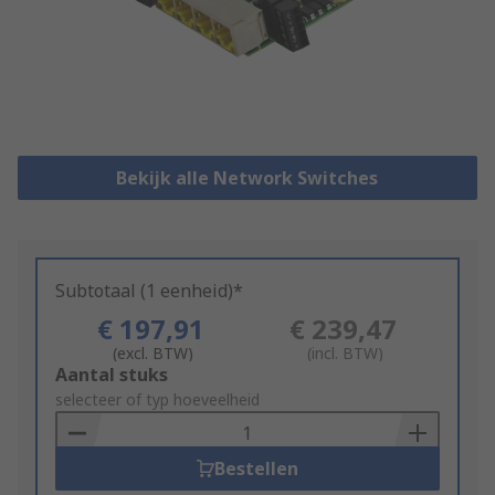
Bekijk alle Network Switches
Subtotaal (1 eenheid)*
€ 197,91
€ 239,47
(excl. BTW)
(incl. BTW)
Add
Aantal stuks
to
selecteer of typ hoeveelheid
Basket
Bestellen