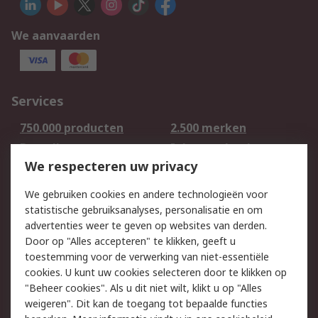
We aanvaarden
Services
750.000 producten
2.500 merken
Bestellen
Inkoopoplossingen
We respecteren uw privacy
Retouren
Technisch advies
Track & Trace
We gebruiken cookies en andere technologieën voor
statistische gebruiksanalyses, personalisatie en om
Wettelijk
advertenties weer te geven op websites van derden.
Door op "Alles accepteren" te klikken, geeft u
Cookiebeleid
Email veiligheid
toestemming voor de verwerking van niet-essentiële
Privacybeleid -
Websitevoorwaarden
cookies. U kunt uw cookies selecteren door te klikken op
Bijgewerkt
"Beheer cookies". Als u dit niet wilt, klikt u op "Alles
weigeren". Dit kan de toegang tot bepaalde functies
Algemene