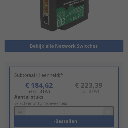
Bekijk alle Network Switches
Subtotaal (1 eenheid)*
€ 184,62
€ 223,39
(excl. BTW)
(incl. BTW)
Add
Aantal stuks
to
selecteer of typ hoeveelheid
Basket
Bestellen