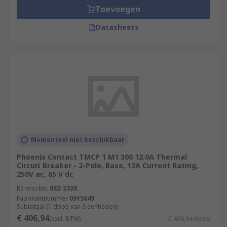
Toevoegen
Datasheets
Momenteel niet beschikbaar
Phoenix Contact TMCP 1 M1 300 12.0A Thermal
Circuit Breaker - 2-Pole, Base, 12A Current Rating,
250V ac, 65 V dc
RS-stocknr.
882-2328
Fabrikantnummer
0915849
Subtotaal (1 doos van 6 eenheden)
€ 406,94
(excl. BTW)
€ 406,94/doos