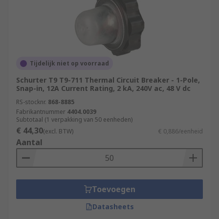
Tijdelijk niet op voorraad
Schurter T9 T9-711 Thermal Circuit Breaker - 1-Pole,
Snap-in, 12A Current Rating, 2 kA, 240V ac, 48 V dc
RS-stocknr.
868-8885
Fabrikantnummer
4404.0039
Subtotaal (1 verpakking van 50 eenheden)
€ 44,30
(excl. BTW)
€ 0,886/eenheid
Aantal
Toevoegen
Datasheets