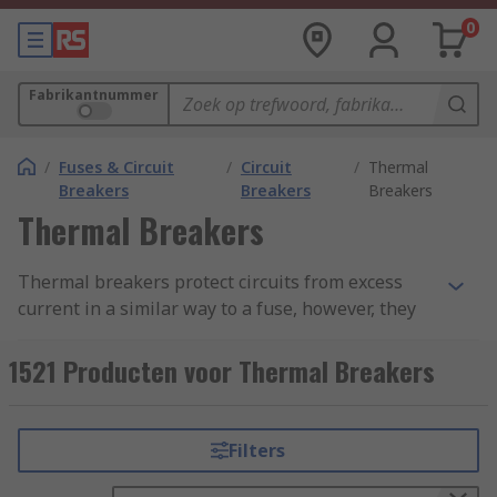
0
Fabrikantnummer
/
Fuses & Circuit
/
Circuit
/
Thermal
Breakers
Breakers
Breakers
Thermal Breakers
Thermal breakers protect circuits from excess
current in a similar way to a fuse, however, they
often feature a switch allowing them to be reset
if tripped. Common types of thermal breakers
1521 Producten voor Thermal Breakers
include thermal magnetic circuit breakers and
thermal automotive circuit breakers.
Filters
Types of Thermal Breakers