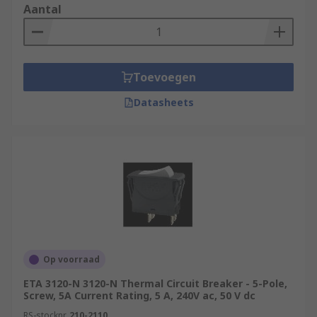
What are thermal automotive circuit
Aantal
breakers used for?
Thermal automotive circuit breakers are used to
Toevoegen
protect electrical networks in most types of
vehicles, including cars, vans, buses, and boats.
Datasheets
Op voorraad
ETA 3120-N 3120-N Thermal Circuit Breaker - 5-Pole,
Screw, 5A Current Rating, 5 A, 240V ac, 50 V dc
RS-stocknr.
210-2110