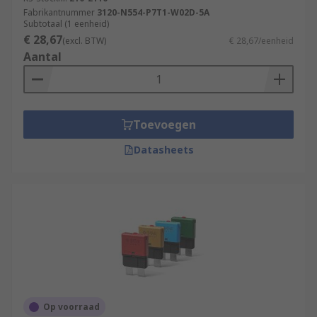
Fabrikantnummer
3120-N554-P7T1-W02D-5A
Subtotaal (1 eenheid)
€ 28,67
(excl. BTW)
€ 28,67/eenheid
Aantal
Toevoegen
Datasheets
Op voorraad