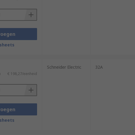
ars, vans, buses, and boats.
voegen
sheets
Schneider Electric
32A
)
€ 198,27/eenheid
voegen
sheets