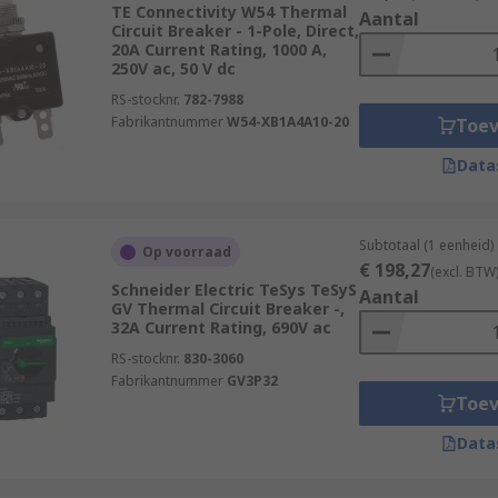
ct electrical networks in most types of vehicles, including c
TE Connectivity W54 Thermal
Aantal
Circuit Breaker - 1-Pole, Direct,
20A Current Rating, 1000 A,
250V ac, 50 V dc
RS-stocknr.
782-7988
Fabrikantnummer
W54-XB1A4A10-20
Toe
Data
Subtotaal (1 eenheid)
Op voorraad
€ 198,27
(excl. BTW
Schneider Electric TeSys TeSyS
Aantal
GV Thermal Circuit Breaker -,
32A Current Rating, 690V ac
RS-stocknr.
830-3060
Fabrikantnummer
GV3P32
Toe
Data