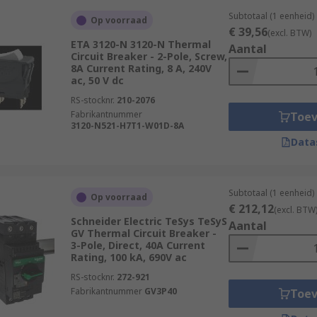
Subtotaal (1 eenheid)
Op voorraad
€ 39,56
(excl. BTW)
ETA 3120-N 3120-N Thermal
Aantal
Circuit Breaker - 2-Pole, Screw,
8A Current Rating, 8 A, 240V
ac, 50 V dc
RS-stocknr.
210-2076
Fabrikantnummer
Toe
3120-N521-H7T1-W01D-8A
Data
Subtotaal (1 eenheid)
Op voorraad
€ 212,12
(excl. BTW
Schneider Electric TeSys TeSyS
Aantal
GV Thermal Circuit Breaker -
3-Pole, Direct, 40A Current
Rating, 100 kA, 690V ac
RS-stocknr.
272-921
Fabrikantnummer
GV3P40
Toe