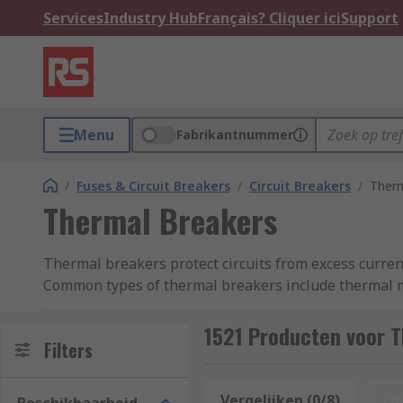
Services
Industry Hub
Français? Cliquer ici
Support
Menu
Fabrikantnummer
/
Fuses & Circuit Breakers
/
Circuit Breakers
/
Therm
Thermal Breakers
Thermal breakers protect circuits from excess current 
Common types of thermal breakers include thermal ma
Types of Thermal Breakers
1521 Producten voor 
Filters
Thermal magnetic circuit breakers
are devices tha
electrical switch to disrupt the flow of current when 
Vergelijken (0/8)
Op