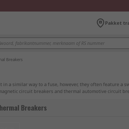
Pakket tr
al Breakers
in a similar way to a fuse, however, they often feature a sw
gnetic circuit breakers and thermal automotive circuit br
Thermal Breakers
t provide protection against overcurrent in circuits. Circui
an overload or short circuit is detected. Thermal magnetic ci
nieuw