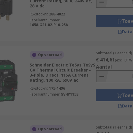
Current Rating, 30 A, 240V ac,
28 V dc
RS-stocknr.
288-4022
Fabrikantnummer
Toe
1658-G21-02-P10-25A
Data
Subtotaal (1 eenheid)
Op voorraad
€ 414,61
(excl. BTW
Schneider Electric TeSys TeSyS
Aantal
GV Thermal Circuit Breaker -
3-Pole, Direct, 115A Current
Rating, 100 kA, 690V ac
RS-stocknr.
175-1496
Fabrikantnummer
GV4P115B
Toe
Data
Subtotaal (1 eenheid)
Op voorraad