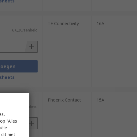
sheets
TE Connectivity
16A
€ 6,20/eenheid
voegen
sheets
Phoenix Contact
15A
€ 6,68/eenheid
es,
op "Alles
iële
dit niet