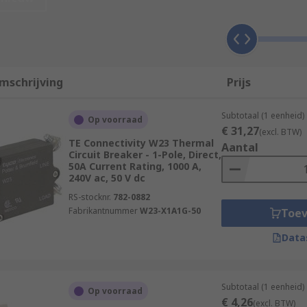
on against overcurrent than a simple fuse. Fuses simply bu
mschrijving
Prijs
sed to break the flow of current in automotive circuits, in o
Subtotaal (1 eenheid)
Op voorraad
€ 31,27
ws for smaller overcurrents over a longer period of time, but 
(excl. BTW)
TE Connectivity W23 Thermal
Aantal
 there will be a small overcurrent each time the engine is sw
Circuit Breaker - 1-Pole, Direct,
50A Current Rating, 1000 A,
240V ac, 50 V dc
used for?
RS-stocknr.
782-0882
Fabrikantnummer
W23-X1A1G-50
Toe
 in distribution boards. They make up part of the subsidiary
Data
 used for?
Subtotaal (1 eenheid)
Op voorraad
€ 4,26
(excl. BTW)