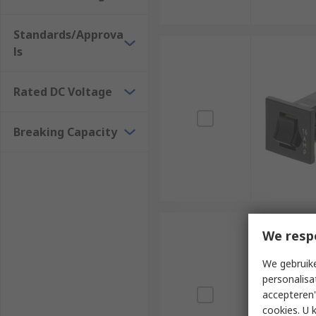
Standards/Approva
ls
Rated DC Voltage
Breaking Capacity
We resp
We gebruike
personalisa
accepteren"
cookies. U 