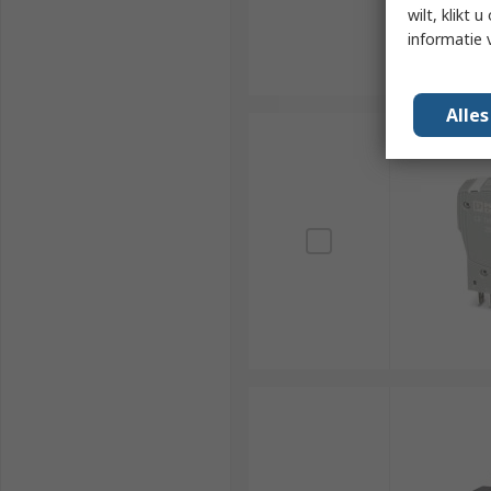
wilt, klikt
informatie 
Alle