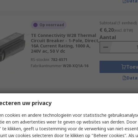
Data
Subtotaal (1 eenheid)
Op voorraad
€ 6,20
(excl. BTW)
TE Connectivity W28 Thermal
Aantal
Circuit Breaker - 1-Pole, Direct,
16A Current Rating, 1000 A,
240V ac, 50 V dc
RS-stocknr.
782-6571
Fabrikantnummer
W28-XQ1A-16
Toe
Data
Subtotaal (1 eenheid)
ecteren uw privacy
Op voorraad
€ 6,68
(excl. BTW)
Phoenix Contact TCP 32DC/15A
Aantal
n cookies en andere technologieën voor statistische gebruiksanalys
M Thermal Circuit Breaker - 1-
tie en om advertenties weer te geven op websites van derden. Door 
Pole, On Base Element, 15A
Current Rating, 2000 A, 32V ac,
 te klikken, geeft u toestemming voor de verwerking van niet-essent
32
kunt uw cookies selecteren door te klikken op "Beheer cookies". Als u 