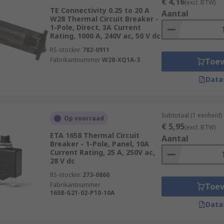
€ 4,16
(excl. BTW)
TE Connectivity 0.25 to 20 A
Aantal
W28 Thermal Circuit Breaker -
1-Pole, Direct, 3A Current
Rating, 1000 A, 240V ac, 50 V dc
RS-stocknr.
782-0911
Fabrikantnummer
W28-XQ1A-3
Toe
Data
Subtotaal (1 eenheid)
Op voorraad
€ 5,95
(excl. BTW)
ETA 1658 Thermal Circuit
Aantal
Breaker - 1-Pole, Panel, 10A
Current Rating, 25 A, 250V ac,
28 V dc
RS-stocknr.
273-0860
Fabrikantnummer
Toe
1658-G21-02-P10-10A
Data