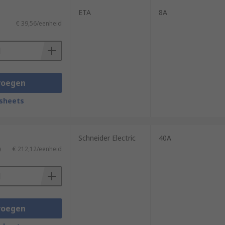
ETA
8A
€ 39,56/eenheid
voegen
sheets
Schneider Electric
40A
)
€ 212,12/eenheid
voegen