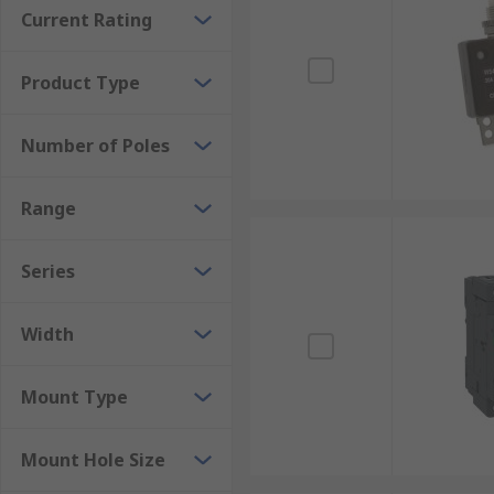
Thermal automotive circuit breakers are used to prote
Current Rating
Product Type
Number of Poles
Range
Series
Width
Mount Type
Mount Hole Size