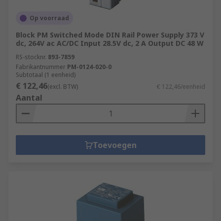
Op voorraad
Block PM Switched Mode DIN Rail Power Supply 373 V
dc, 264V ac AC/DC Input 28.5V dc, 2 A Output DC 48 W
RS-stocknr.
893-7859
Fabrikantnummer
PM-0124-020-0
Subtotaal (1 eenheid)
€ 122,46
(excl. BTW)
€ 122,46/eenheid
Aantal
Toevoegen