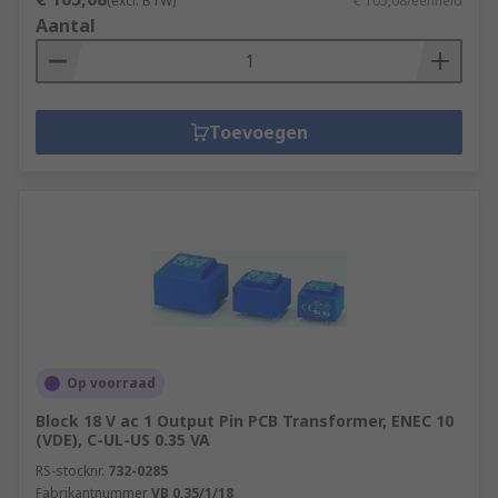
(excl. BTW)
€ 105,08/eenheid
Aantal
Toevoegen
Op voorraad
Block 18 V ac 1 Output Pin PCB Transformer, ENEC 10
(VDE), C-UL-US 0.35 VA
RS-stocknr.
732-0285
Fabrikantnummer
VB 0,35/1/18