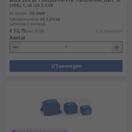
Block 24 V ac 1 Output Pin PCB Transformer, ENEC 10
(VDE), C-UL-US 3.2 VA
RS-stocknr.
732-0409
Fabrikantnummer
VB 3,2/1/24
Subtotaal (1 eenheid)
€ 12,75
(excl. BTW)
€ 12,75/eenheid
Aantal
Toevoegen