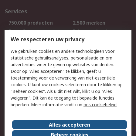
Services
750.000 producten
2.500 merken
Bestellen
Inkoopoplossingen
We respecteren uw privacy
Retouren
Technisch advies
Track & Trace
We gebruiken cookies en andere technologieën voor
statistische gebruiksanalyses, personalisatie en om
Wettelijk
advertenties weer te geven op websites van derden.
Door op "Alles accepteren" te klikken, geeft u
Cookiebeleid
Email veiligheid
toestemming voor de verwerking van niet-essentiële
Privacybeleid -
Websitevoorwaarden
cookies. U kunt uw cookies selecteren door te klikken op
Bijgewerkt
"Beheer cookies". Als u dit niet wilt, klikt u op "Alles
weigeren". Dit kan de toegang tot bepaalde functies
Algemene
beperken. Meer informatie vindt u in
ons cookiebeleid
verkoopvoorwaarden
Over RS
Alles accepteren
RS Group
Over ons
Beheer cookies