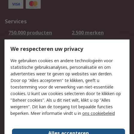
Services
750.000 producten
2.500 merken
Bestellen
Inkoopoplossingen
We respecteren uw privacy
Retouren
Technisch advies
Track & Trace
We gebruiken cookies en andere technologieën voor
statistische gebruiksanalyses, personalisatie en om
Wettelijk
advertenties weer te geven op websites van derden.
Door op "Alles accepteren" te klikken, geeft u
Cookiebeleid
Email veiligheid
toestemming voor de verwerking van niet-essentiële
Privacybeleid -
Websitevoorwaarden
cookies. U kunt uw cookies selecteren door te klikken op
Bijgewerkt
"Beheer cookies". Als u dit niet wilt, klikt u op "Alles
weigeren". Dit kan de toegang tot bepaalde functies
Algemene
beperken. Meer informatie vindt u in
ons cookiebeleid
verkoopvoorwaarden
Over RS
Alles accepteren