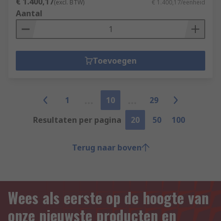
€ 1.400,17
(excl. BTW)
€ 1.400,17/eenheid
Aantal
Toevoegen
1
10
29
Resultaten per pagina
20
50
100
Terug naar boven
Wees als eerste op de hoogte van
onze nieuwste producten en