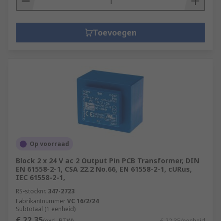
Toevoegen
Op voorraad
Block 2 x 24 V ac 2 Output Pin PCB Transformer, DIN
EN 61558-2-1, CSA 22.2 No.66, EN 61558-2-1, cURus,
IEC 61558-2-1,
RS-stocknr.
347-2723
Fabrikantnummer
VC 16/2/24
Subtotaal (1 eenheid)
€ 22,35
(excl. BTW)
€ 22,35/eenheid