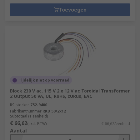
Toevoegen
Tijdelijk niet op voorraad
Block 230 V ac, 115 V 2 x 12 V ac Toroidal Transformer
2 Output 50 VA, UL, RoHS, cURus, EAC
RS-stocknr.
752-9400
Fabrikantnummer
RKD 50/2x12
Subtotaal (1 eenheid)
€ 66,62
(excl. BTW)
€ 66,62/eenheid
Aantal