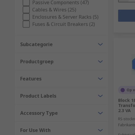
Passive Components (47)
Cables & Wires (25)
Enclosures & Server Racks (5)
Fuses & Circuit Breakers (2)
Subcategorie
Productgroep
Features
Op 
Product Labels
Block 1
Transfo
2.3 VA
Accessory Type
RS-stockn
Fabrikan
For Use With
Subtotaal