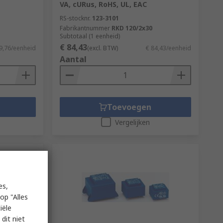
VA, cURus, RoHS, UL, EAC
RS-stocknr.
123-3101
Fabrikantnummer
RKD 120/2x30
Subtotaal (1 eenheid)
€ 84,43
9,76/eenheid
(excl. BTW)
€ 84,43/eenheid
Aantal
Toevoegen
Vergelijken
es,
op "Alles
iële
dit niet