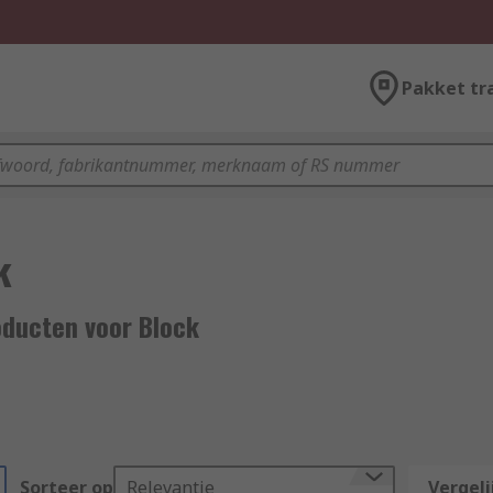
Pakket tr
k
oducten voor Block
Sorteer op
Relevantie
Vergeli