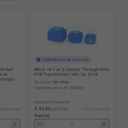
Tijdelijk niet op voorraad
N Rail
Block 18 V ac 2 Output Through Hole
V ac
PCB Transformer, VDE, UL 22 VA
A Output
RS-stocknr.
201-8744
Fabrikantnummer
PT 22/2/18
Subtotaal (1 eenheid)
€ 44,65
8,68/eenheid
(excl. BTW)
€ 44,65/eenheid
Aantal