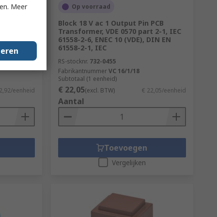
ken. Meer
Op voorraad
B PCB
Block 18 V ac 1 Output Pin PCB
), C-UL-US
Transformer, VDE 0570 part 2-1, IEC
61558-2-6, ENEC 10 (VDE), DIN EN
61558-2-1, IEC
geren
RS-stocknr.
732-0455
Fabrikantnummer
VC 16/1/18
Subtotaal (1 eenheid)
€ 22,05
2,92/eenheid
(excl. BTW)
€ 22,05/eenheid
Aantal
Toevoegen
Vergelijken