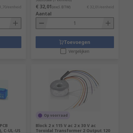
€ 32,01
1,70/eenheid
(excl. BTW)
€ 32,01/eenheid
Aantal
Toevoegen
Vergelijken
Op voorraad
 PCB
Block 2 x 115 V ac 2 x 30 V ac
), C-UL-US
Toroidal Transformer 2 Output 120