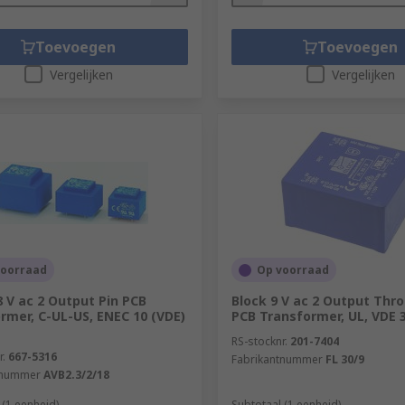
Toevoegen
Toevoegen
Vergelijken
Vergelijken
voorraad
Op voorraad
8 V ac 2 Output Pin PCB
Block 9 V ac 2 Output Thr
rmer, C-UL-US, ENEC 10 (VDE)
PCB Transformer, UL, VDE 
RS-stocknr.
201-7404
r.
667-5316
Fabrikantnummer
FL 30/9
tnummer
AVB2.3/2/18
 (1 eenheid)
Subtotaal (1 eenheid)