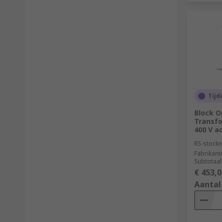
Tijd
Block O
Transfo
400 V a
RS-stockn
Fabrikan
Subtotaal
€ 453,0
Aantal