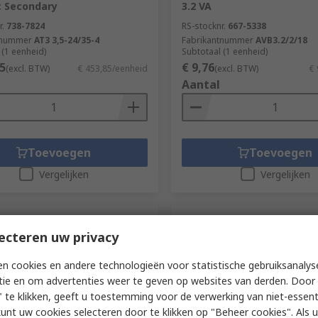
c Secondary
3.2 VA
r.
738-7824
RS-stocknr.
667-5338
tnummer
AT3 3,5-24/35-4
Fabrikantnummer
AVB3.2/2/18
 (1 eenheid)
Subtotaal (1 eenheid)
5
€ 9,76
(excl. BTW)
€ 453,85/eenheid
(excl. BTW)
€ 
Aantal
Toevoegen
Toevoegen
Vergelijken
Vergelijken
ecteren uw privacy
n cookies en andere technologieën voor statistische gebruiksanalys
tie en om advertenties weer te geven op websites van derden. Door 
 te klikken, geeft u toestemming voor de verwerking van niet-essent
kunt uw cookies selecteren door te klikken op "Beheer cookies". Als u 