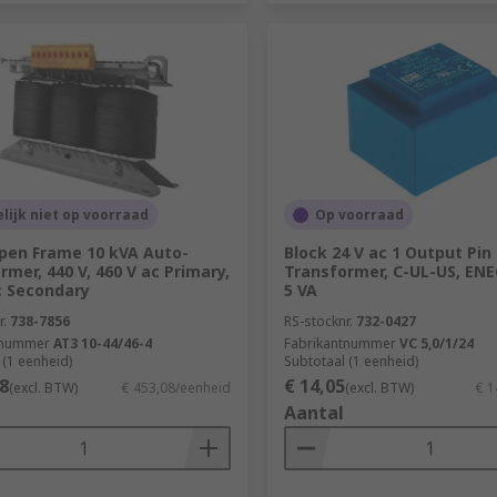
elijk niet op voorraad
Op voorraad
pen Frame 10 kVA Auto-
Block 24 V ac 1 Output Pin
rmer, 440 V, 460 V ac Primary,
Transformer, C-UL-US, ENE
c Secondary
5 VA
r.
738-7856
RS-stocknr.
732-0427
tnummer
AT3 10-44/46-4
Fabrikantnummer
VC 5,0/1/24
 (1 eenheid)
Subtotaal (1 eenheid)
8
€ 14,05
(excl. BTW)
€ 453,08/eenheid
(excl. BTW)
€ 1
Aantal