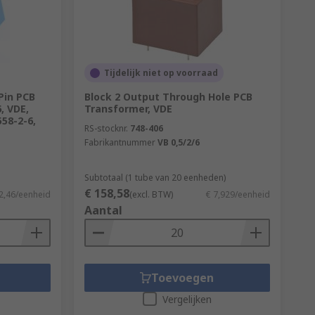
Tijdelijk niet op voorraad
 Pin PCB
Block 2 Output Through Hole PCB
, VDE,
Transformer, VDE
558-2-6,
RS-stocknr.
748-406
Fabrikantnummer
VB 0,5/2/6
Subtotaal (1 tube van 20 eenheden)
€ 158,58
2,46/eenheid
(excl. BTW)
€ 7,929/eenheid
Aantal
Toevoegen
Vergelijken