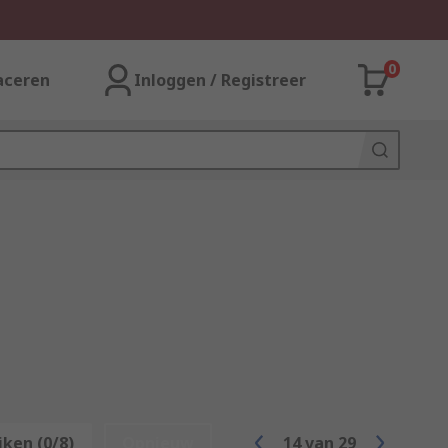
0
aceren
Inloggen / Registreer
jken (0/8)
Opnieuw
14
van
29