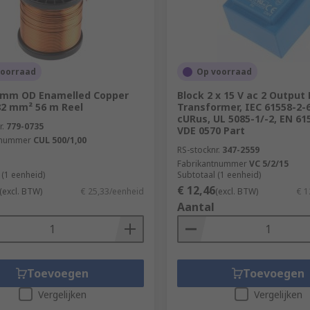
voorraad
Op voorraad
1 mm OD Enamelled Copper
Block 2 x 15 V ac 2 Output
82 mm² 56 m Reel
Transformer, IEC 61558-2-6
cURus, UL 5085-1/-2, EN 61
r.
779-0735
VDE 0570 Part
tnummer
CUL 500/1,00
RS-stocknr.
347-2559
Fabrikantnummer
VC 5/2/15
 (1 eenheid)
Subtotaal (1 eenheid)
€ 12,46
(excl. BTW)
€ 25,33/eenheid
(excl. BTW)
€ 1
Aantal
Toevoegen
Toevoegen
Vergelijken
Vergelijken