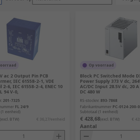
voorraad
Op voorraad
 V ac 2 Output Pin PCB
Block PC Switched Mode DI
rmer, IEC 61558-2-1, VDE
Power Supply 373 V dc, 264
l 2-6, IEC 61558-2-4, ENEC 10
AC/DC Input 28.5V dc, 20 
L 94 V-0,
DC 480 W
r.
201-7325
RS-stocknr.
893-7868
tnummer
FL 24/9
Fabrikantnummer
PC-0124-200-0
 (1 eenheid)
Subtotaal (1 eenheid)
€ 428,68
(excl. BTW)
€ 36,27/eenheid
(excl. BTW)
€ 42
Aantal