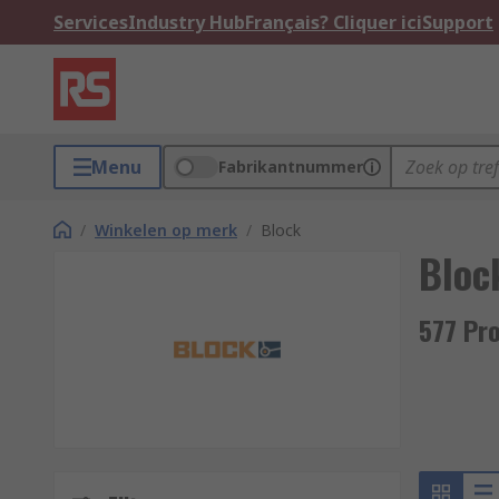
Services
Industry Hub
Français? Cliquer ici
Support
Menu
Fabrikantnummer
/
Winkelen op merk
/
Block
Bloc
577 Pr