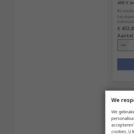
400 V a
RS-stockn
Fabrikan
Subtotaal
€ 453,8
Aantal
We resp
We gebruike
personalisa
accepteren"
cookies. U 