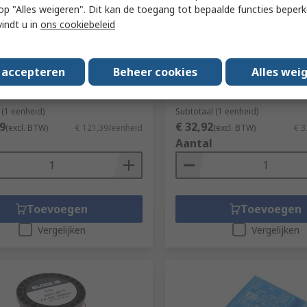
 u op "Alles weigeren". Dit kan de toegang tot bepaalde functies beper
enteel niet beschikbaar
Op voorraad
vindt u in
ons cookiebeleid
ircuit Breaker 10A 24V
Block 12 V ac 1 Output PC
Transformer, ENEC 10 (VDE
r.
890-2907
25 VA
tnummer
PM-0724-400-0
s accepteren
Beheer cookies
Alles wei
RS-stocknr.
732-0480
Fabrikantnummer
VCM 25/1/12
 (1 eenheid)
Subtotaal (1 eenheid)
9
€ 32,92
(excl. BTW)
€ 121,39/eenheid
(excl. BTW)
€ 3
Aantal
Toevoegen
Toevoegen
Vergelijken
Vergelijken