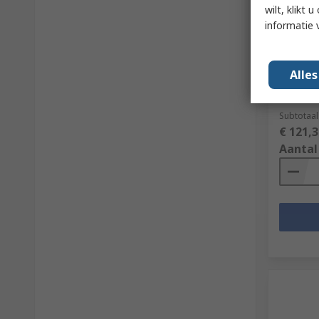
wilt, klikt
Mom
informatie 
Block C
RS-stockn
Fabrikan
Alle
Subtotaal
€ 121,3
Aantal