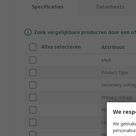
Specificaties
Datasheets
Zoek vergelijkbare producten door een o
Alles selecteren
Attribuut
Merk
Product Type
Secondary Volta
Primary Voltage
Number of Outpu
We resp
Length
We gebruike
personalisa
Width