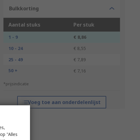
Bulkkorting
Aantal stuks
Per stuk
1 - 9
€ 8,86
10 - 24
€ 8,55
25 - 49
€ 7,89
50 +
€ 7,16
*prijsindicatie
Voeg toe aan onderdelenlijst
es,
op "Alles