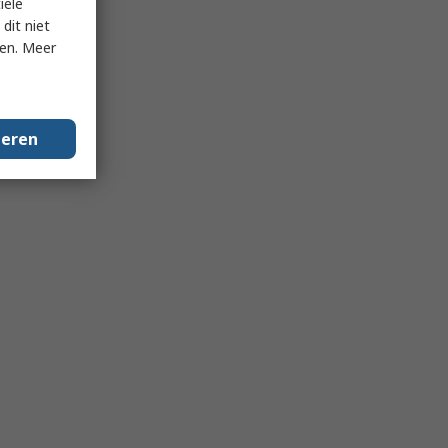
iële
dit niet
ken. Meer
geren