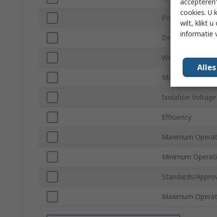
accepteren"
cookies. U 
Power
wilt, klikt
informatie 
Depth
Weight
Alle
Mount Type
Isolation Voltage
Efficiency
Maximum Operat
Minimum Operati
Standards/Approv
Maximum Operati