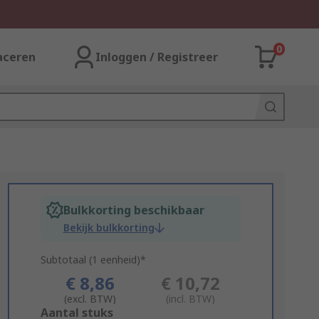
0
aceren
Inloggen / Registreer
Bulkkorting beschikbaar
Bekijk bulkkorting
Subtotaal (1 eenheid)*
€ 8,86
€ 10,72
(excl. BTW)
(incl. BTW)
Add
Aantal stuks