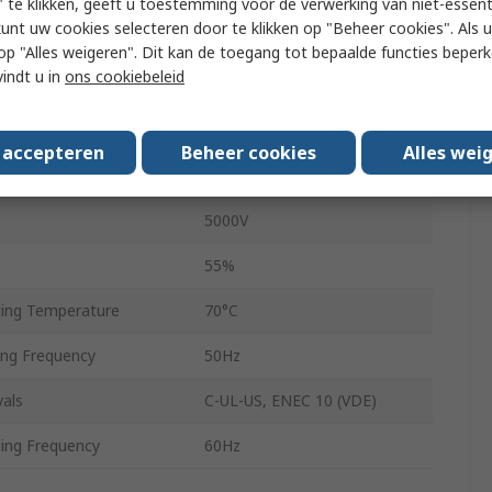
 te klikken, geeft u toestemming voor de verwerking van niet-essent
kunt uw cookies selecteren door te klikken op "Beheer cookies". Als u 
1VA
 u op "Alles weigeren". Dit kan de toegang tot bepaalde functies beper
vindt u in
ons cookiebeleid
21.8mm
0.07kg
s accepteren
Beheer cookies
Alles wei
Pin
5000V
55%
ing Temperature
70°C
ng Frequency
50Hz
als
C-UL-US, ENEC 10 (VDE)
ng Frequency
60Hz