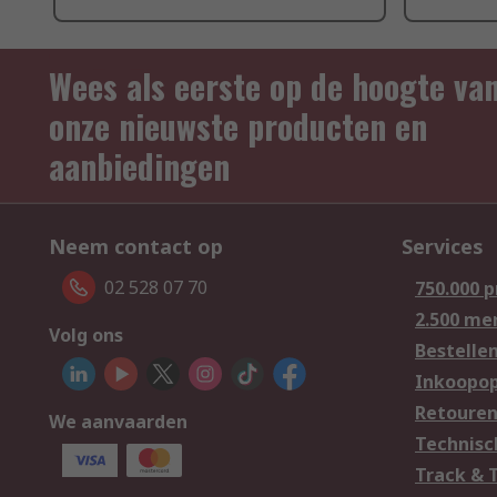
Wees als eerste op de hoogte va
onze nieuwste producten en
aanbiedingen
Neem contact op
Services
02 528 07 70
750.000 
2.500 me
Volg ons
Bestelle
Inkoopop
Retoure
We aanvaarden
Technisc
Track & 