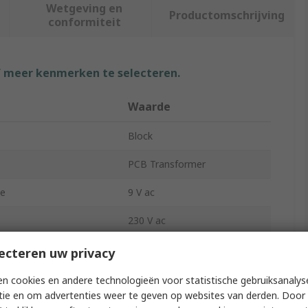
Wetgeving en
Productomschrijving
conformiteit
f meer kenmerken te selecteren.
Waarde
Block
PCB Transformer
ge
9 V ac
230 V ac
ts
1
ecteren uw privacy
32.3mm
n cookies en andere technologieën voor statistische gebruiksanalys
tie en om advertenties weer te geven op websites van derden. Door 
27.3mm