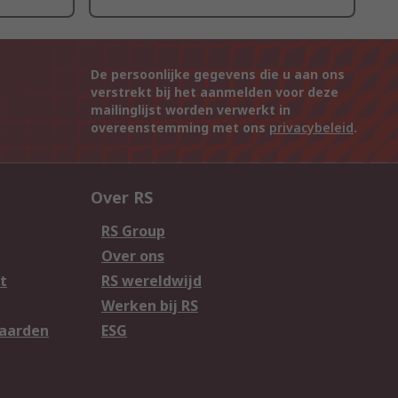
De persoonlijke gegevens die u aan ons
verstrekt bij het aanmelden voor deze
mailinglijst worden verwerkt in
overeenstemming met ons
privacybeleid
.
Over RS
RS Group
Over ons
t
RS wereldwijd
Werken bij RS
aarden
ESG