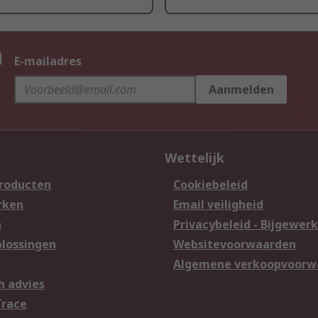
n
E-mailadres
Aanmelden
Wettelijk
producten
Cookiebeleid
rken
Email veiligheid
n
Privacybeleid - Bijgewerk
lossingen
Websitevoorwaarden
n
Algemene verkoopvoorw
h advies
Trace