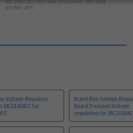
ISO 27001:2013 ISO 14001:2015 OHSAS 18001:2008
ISO 9001:2015
ex Voltage Regulator
Brand-Rex Voltage Regul
or MC33269DT for
Board Precision Voltage
9DT
regulation for MC33269D