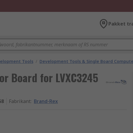
Pakket tr
velopment Tools
/
Development Tools & Single Board Compute
tor Board for LVXC3245
58
Fabrikant
:
Brand-Rex