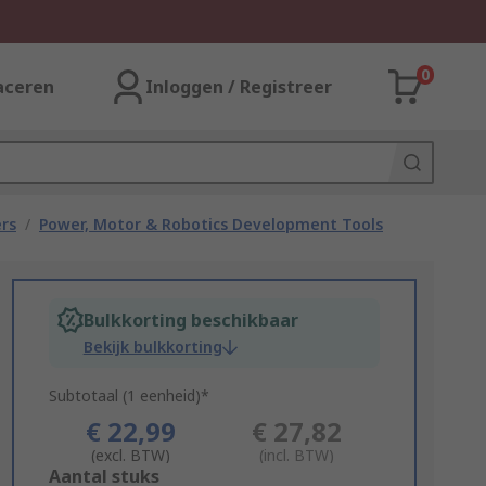
0
aceren
Inloggen / Registreer
rs
/
Power, Motor & Robotics Development Tools
Bulkkorting beschikbaar
Bekijk bulkkorting
Subtotaal (1 eenheid)*
€ 22,99
€ 27,82
(excl. BTW)
(incl. BTW)
Add
Aantal stuks