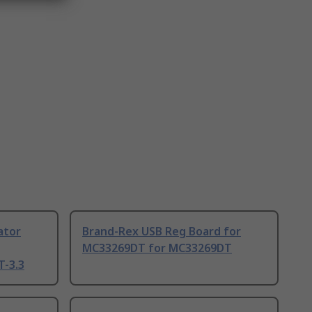
ator
Brand-Rex USB Reg Board for
MC33269DT for MC33269DT
T-3.3