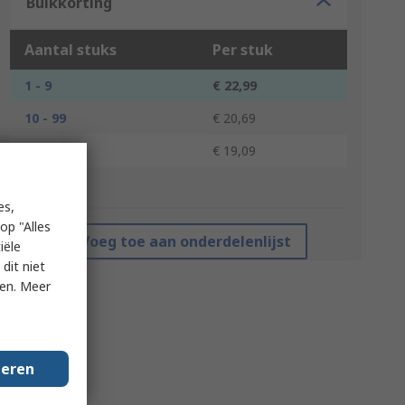
Bulkkorting
Aantal stuks
Per stuk
1 - 9
€ 22,99
10 - 99
€ 20,69
100 +
€ 19,09
*prijsindicatie
es,
op "Alles
Voeg toe aan onderdelenlijst
iële
dit niet
ken. Meer
geren