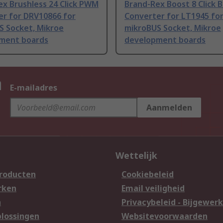
x Brushless 24 Click PWM
Brand-Rex Boost 8 Click 
er for DRV10866 for
Converter for LT1945 fo
S Socket, Mikroe
mikroBUS Socket, Mikroe
ment boards
development boards
n
E-mailadres
Aanmelden
Wettelijk
producten
Cookiebeleid
rken
Email veiligheid
n
Privacybeleid - Bijgewerk
lossingen
Websitevoorwaarden