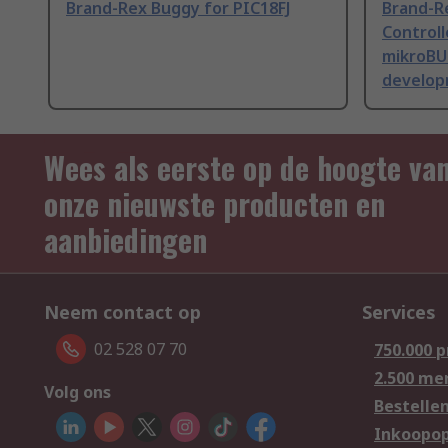
Brand-Rex Buggy for PIC18FJ
Brand-Re
Controll
mikroBU
develop
Wees als eerste op de hoogte va
onze nieuwste producten en
aanbiedingen
Neem contact op
Services
02 528 07 70
750.000 
2.500 me
Volg ons
Bestelle
Inkoopop