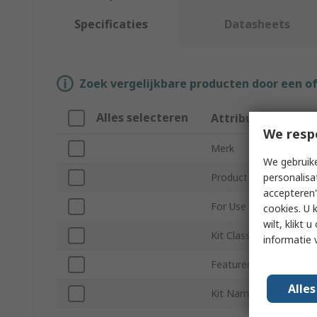
Specificaties
Datasheets
Zoek vergelijkbare producten door een o
Alles selecteren
Attribuut
We resp
Merk
We gebruike
personalisa
Product Type
accepteren"
For Use With
cookies. U 
wilt, klikt
Kit Classification
informatie 
Featured Device
Alle
Kit Name