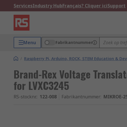
Services
Industry Hub
Français? Cliquer ici
Support
Menu
Fabrikantnummer
/
Raspberry Pi, Arduino, ROCK, STEM Education & De
Brand-Rex Voltage Transla
for LVXC3245
RS-stocknr.
:
122-008
Fabrikantnummer
:
MIKROE-2