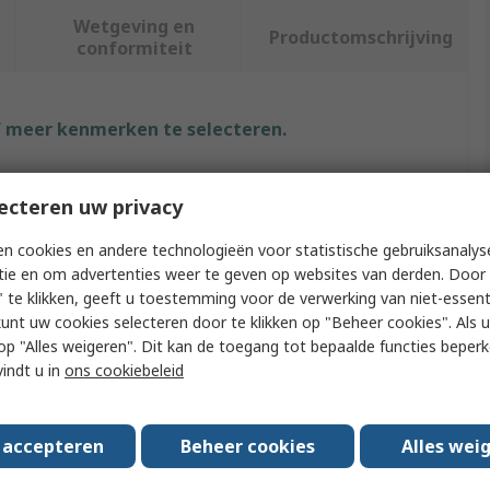
Wetgeving en
Productomschrijving
conformiteit
f meer kenmerken te selecteren.
Waarde
ecteren uw privacy
Brand-Rex
n cookies en andere technologieën voor statistische gebruiksanalys
tie en om advertenties weer te geven op websites van derden. Door 
Development Board
 te klikken, geeft u toestemming voor de verwerking van niet-essent
LVXC3245
kunt uw cookies selecteren door te klikken op "Beheer cookies". Als u 
 u op "Alles weigeren". Dit kan de toegang tot bepaalde functies beper
Development Board
vindt u in
ons cookiebeleid
LVXC3245
s accepteren
Beheer cookies
Alles wei
Voltage Translator Board