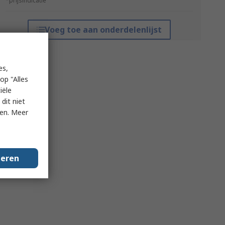
*prijsindicatie
Voeg toe aan onderdelenlijst
es,
op "Alles
iële
dit niet
ken. Meer
geren