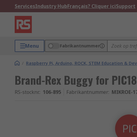
Services
Industry Hub
Français? Cliquer ici
Support
Menu
Fabrikantnummer
/
Raspberry Pi, Arduino, ROCK, STEM Education & De
Brand-Rex Buggy for PIC18
RS-stocknr.
:
106-895
Fabrikantnummer
:
MIKROE-1