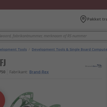
Pakket tr
velopment Tools
/
Development Tools & Single Board Compute
FJ
750
Fabrikant
:
Brand-Rex