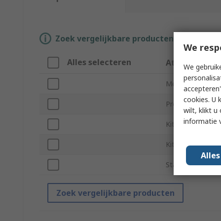
Zoek vergelijkbare producten door een o
We resp
Alles selecteren
Attribuut
We gebruike
personalisa
Merk
accepteren"
cookies. U 
Product Type
wilt, klikt
informatie 
Kit Classification
Kit Name
Alle
Standards/Appro
Zoek vergelijkbare producten