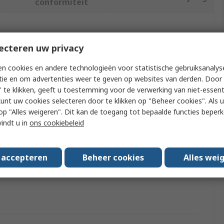
conformiteit
f meer kenmerken te selecteren.
ecteren uw privacy
Waarde
n cookies en andere technologieën voor statistische gebruiksanalys
tie en om advertenties weer te geven op websites van derden. Door 
Brand-Rex
 te klikken, geeft u toestemming voor de verwerking van niet-essent
kunt uw cookies selecteren door te klikken op "Beheer cookies". Als u 
Motor & Robotic Development Tool
 u op "Alles weigeren". Dit kan de toegang tot bepaalde functies beper
vindt u in
ons cookiebeleid
Development Board
Buggy for PIC18FJ
s accepteren
Beheer cookies
Alles wei
vals
RoHS