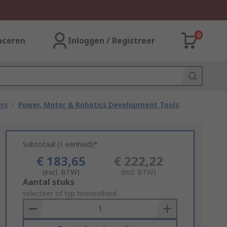
0
aceren
Inloggen / Registreer
rs
/
Power, Motor & Robotics Development Tools
Subtotaal (1 eenheid)*
€ 183,65
€ 222,22
(excl. BTW)
(incl. BTW)
Add
Aantal stuks
to
selecteer of typ hoeveelheid
Basket