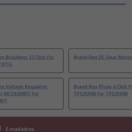
x Brushless 23 Click for
Brand-Rex DC Gear Moto
11FTG
ex Voltage Regulator
Brand-Rex EFuse 4 Click f
or MC33269DT for
TPS25940 for TPS25940
9DT
n
E-mailadres