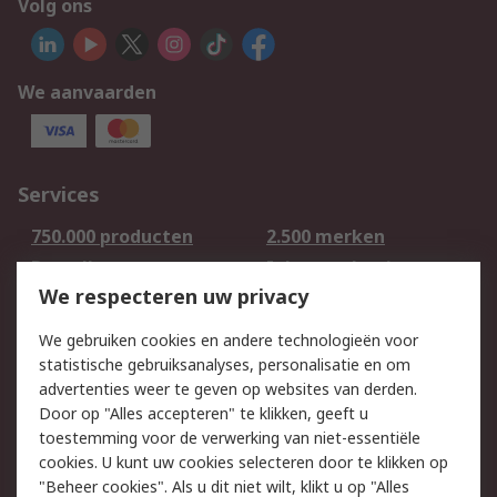
Volg ons
We aanvaarden
Services
750.000 producten
2.500 merken
Bestellen
Inkoopoplossingen
We respecteren uw privacy
Retouren
Technisch advies
Track & Trace
We gebruiken cookies en andere technologieën voor
statistische gebruiksanalyses, personalisatie en om
Wettelijk
advertenties weer te geven op websites van derden.
Door op "Alles accepteren" te klikken, geeft u
Cookiebeleid
Email veiligheid
toestemming voor de verwerking van niet-essentiële
Privacybeleid -
Websitevoorwaarden
cookies. U kunt uw cookies selecteren door te klikken op
Bijgewerkt
"Beheer cookies". Als u dit niet wilt, klikt u op "Alles