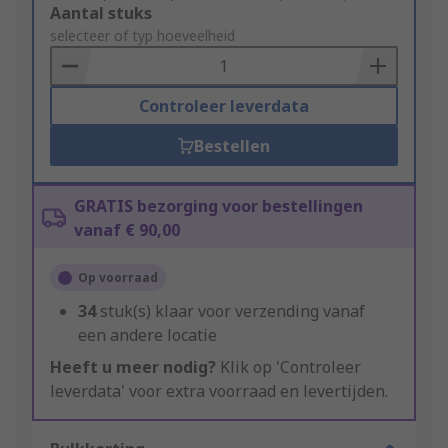
Add
Aantal stuks
to
selecteer of typ hoeveelheid
Basket
Controleer leverdata
Bestellen
GRATIS bezorging voor bestellingen
vanaf € 90,00
Op voorraad
34
stuk(s) klaar voor verzending vanaf
een andere locatie
Heeft u meer nodig?
Klik op 'Controleer
leverdata' voor extra voorraad en levertijden.