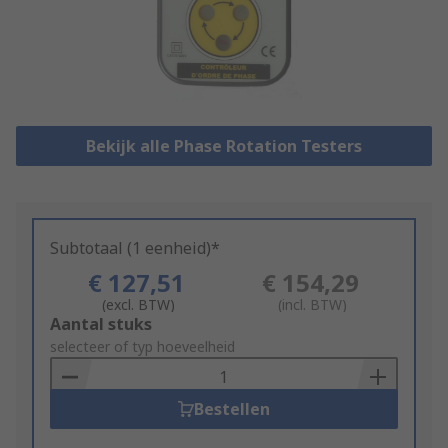
Bekijk alle Phase Rotation Testers
Subtotaal (1 eenheid)*
€ 127,51
€ 154,29
(excl. BTW)
(incl. BTW)
Add
Aantal stuks
to
selecteer of typ hoeveelheid
Basket
Bestellen