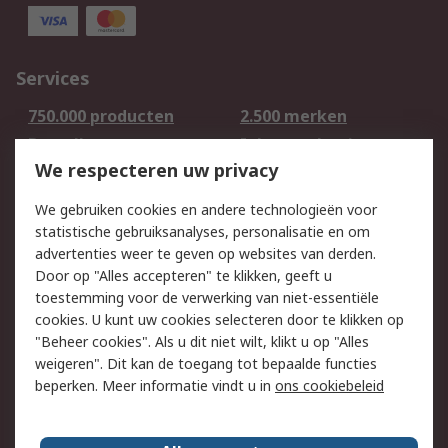
Services
750.000 producten
2.500 merken
Bestellen
Inkoopoplossingen
We respecteren uw privacy
Retouren
Technisch advies
Track & Trace
We gebruiken cookies en andere technologieën voor
statistische gebruiksanalyses, personalisatie en om
Wettelijk
advertenties weer te geven op websites van derden.
Door op "Alles accepteren" te klikken, geeft u
Cookiebeleid
Email veiligheid
toestemming voor de verwerking van niet-essentiële
Privacybeleid -
Websitevoorwaarden
cookies. U kunt uw cookies selecteren door te klikken op
Bijgewerkt
"Beheer cookies". Als u dit niet wilt, klikt u op "Alles
weigeren". Dit kan de toegang tot bepaalde functies
Algemene
beperken. Meer informatie vindt u in
ons cookiebeleid
verkoopvoorwaarden
Over RS