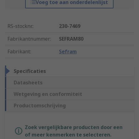
Voeg toe aan onderdelenlijst
RS-stocknr.
:
230-7469
Fabrikantnummer
:
SEFRAM80
Fabrikant
:
Sefram
Specificaties
Datasheets
Wetgeving en conformiteit
Productomschrijving
Zoek vergelijkbare producten door een
of meer kenmerken te selecteren.