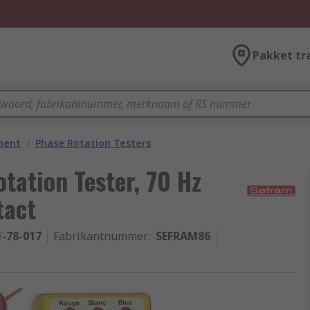
Pakket tr
ment
/
Phase Rotation Testers
ation Tester, 70 Hz
tact
1-78-017
Fabrikantnummer
:
SEFRAM86