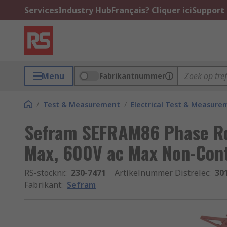
Services
Industry Hub
Français? Cliquer ici
Support
Menu
Fabrikantnummer
/
Test & Measurement
/
Electrical Test & Measure
Sefram SEFRAM86 Phase Rot
Max, 600V ac Max Non-Con
RS-stocknr.
:
230-7471
Artikelnummer Distrelec
:
30
Fabrikant
:
Sefram