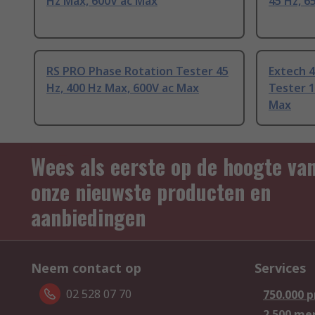
Hz Max, 600V ac Max
45 Hz, 6
RS PRO Phase Rotation Tester 45
Extech 
Hz, 400 Hz Max, 600V ac Max
Tester 1
Max
Wees als eerste op de hoogte va
onze nieuwste producten en
aanbiedingen
Neem contact op
Services
02 528 07 70
750.000 
2.500 me