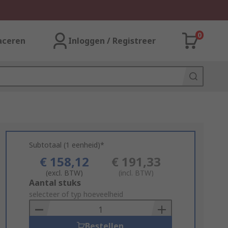
0
aceren
Inloggen / Registreer
Subtotaal (1 eenheid)*
€ 158,12
€ 191,33
(excl. BTW)
(incl. BTW)
Add
Aantal stuks
to
selecteer of typ hoeveelheid
Basket
Bestellen