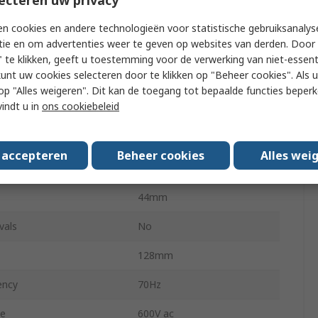
ption
20mA
n cookies en andere technologieën voor statistische gebruiksanalys
tie en om advertenties weer te geven op websites van derden. Door 
Alkaline
 te klikken, geeft u toestemming voor de verwerking van niet-essent
kunt uw cookies selecteren door te klikken op "Beheer cookies". Als u 
Mains
 u op "Alles weigeren". Dit kan de toegang tot bepaalde functies beper
vindt u in
ons cookiebeleid
ing Temperature
0°C
380g
s accepteren
Beheer cookies
Alles wei
ing Temperature
40°C
44mm
vals
No
128mm
ency
70Hz
ge
600V ac