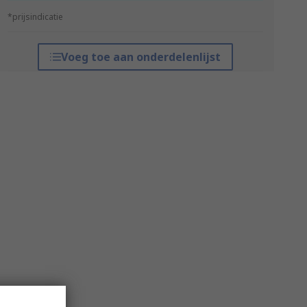
*prijsindicatie
Voeg toe aan onderdelenlijst