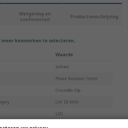
Wetgeving en
Productomschrijving
conformiteit
f meer kenmerken te selecteren.
Waarde
Sefram
Phase Rotation Tester
Crocodile Clip
egory
CAT III 600V
LED
Yes
ecteren uw privacy