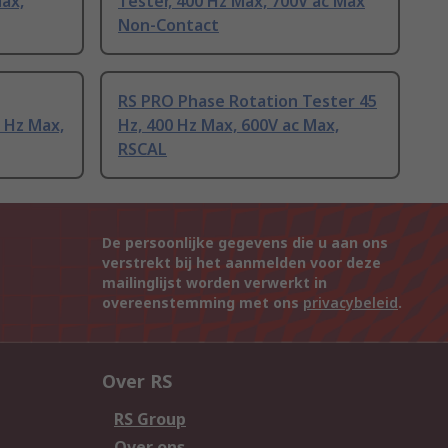
Max,
Tester, 400 Hz Max, 700V ac Max
Non-Contact
RS PRO Phase Rotation Tester 45
0 Hz Max,
Hz, 400 Hz Max, 600V ac Max,
RSCAL
De persoonlijke gegevens die u aan ons
verstrekt bij het aanmelden voor deze
mailinglijst worden verwerkt in
overeenstemming met ons
privacybeleid
.
Over RS
RS Group
Over ons