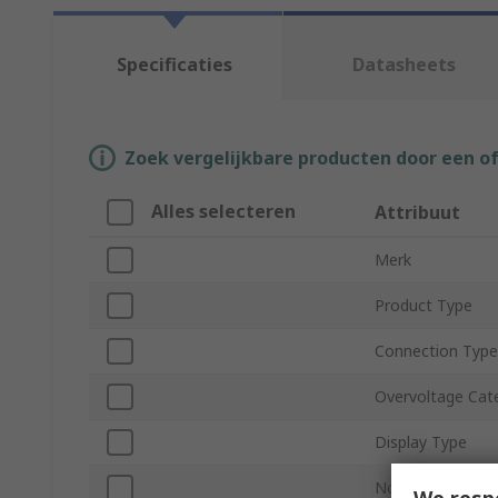
Specificaties
Datasheets
Zoek vergelijkbare producten door een o
Alles selecteren
Attribuut
Merk
Product Type
Connection Type
Overvoltage Cat
Display Type
Non-Contact
We resp