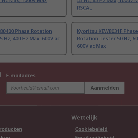
5 Hz Max, 1000V Max
45 Hz, 65 Hz Max, 1000V 
RSCAL
480400 Phase Rotation
Kyoritsu KEW8031F Phase
5 Hz, 400 Hz Max, 600V ac
Rotation Tester 50 Hz, 6
600V ac Max
n
E-mailadres
Aanmelden
Wettelijk
producten
Cookiebeleid
rken
Email veiligheid