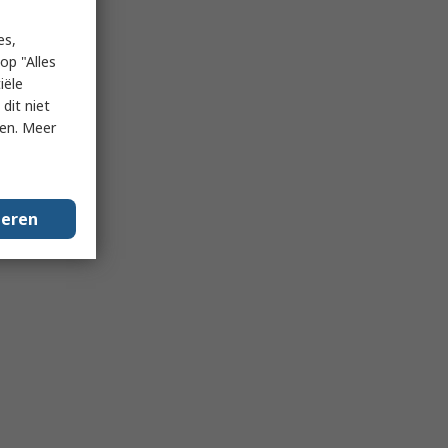
es,
op "Alles
iële
dit niet
ken. Meer
geren