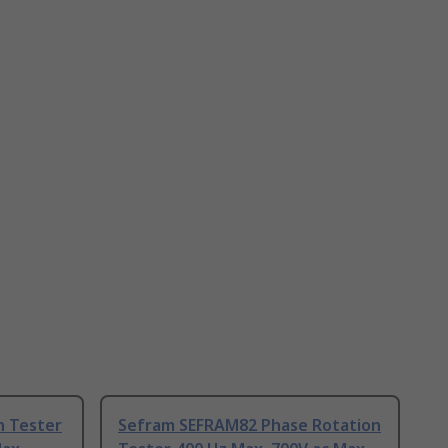
n Tester
Sefram SEFRAM82 Phase Rotation