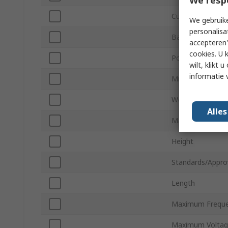
Current Consum
We gebruike
personalisa
Battery Type
accepteren"
cookies. U 
Power Source
wilt, klikt
informatie 
Minimum Operat
Weight
Alle
Maximum Operat
Height
Standards/Appro
Length
Maximum Frequ
Maximum Volta