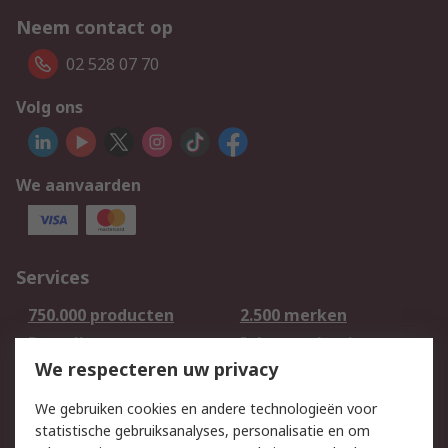
Neem contact op
02 528 07 70
Volg ons
We aanvaarden
Services
750.000 producten
2.500 merken
Bestellen
Inkoopoplossingen
We respecteren uw privacy
Retouren
Technisch advies
Track & Trace
We gebruiken cookies en andere technologieën voor
statistische gebruiksanalyses, personalisatie en om