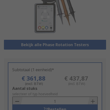
Bekijk alle Phase Rotation Testers
Subtotaal (1 eenheid)*
€ 361,88
€ 437,87
(excl. BTW)
(incl. BTW)
Add
Aantal stuks
to
selecteer of typ hoeveelheid
Basket
Bestellen