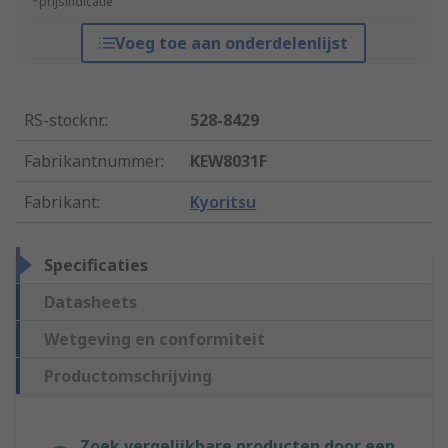
*prijsindicatie
Voeg toe aan onderdelenlijst
RS-stocknr.
:
528-8429
Fabrikantnummer
:
KEW8031F
Fabrikant
:
Kyoritsu
Specificaties
Datasheets
Wetgeving en conformiteit
Productomschrijving
Zoek vergelijkbare producten door een