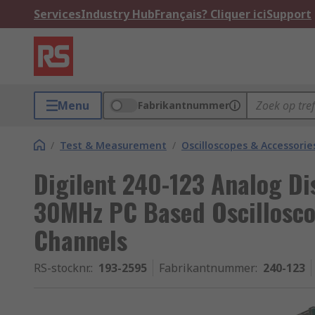
Services
Industry Hub
Français? Cliquer ici
Support
Menu
Fabrikantnummer
/
Test & Measurement
/
Oscilloscopes & Accessorie
Digilent 240-123 Analog Di
30MHz PC Based Oscillosco
Channels
RS-stocknr.
:
193-2595
Fabrikantnummer
:
240-123