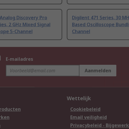
 Analog Discovery Pro
Digilent 471 Series, 30 M
ies, 2 GHz Mixed Signal
Based Oscilloscope Bundl
cope 5-Channel
Channel
n
E-mailadres
Aanmelden
Wettelijk
producten
Cookiebeleid
rken
Email veiligheid
n
Privacybeleid - Bijgewerk