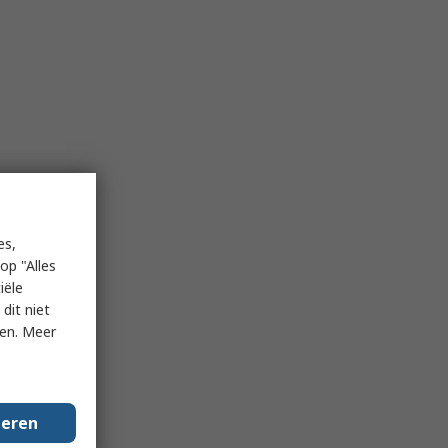
es,
op "Alles
iële
dit niet
ken. Meer
geren