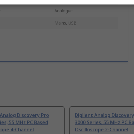
e
Analogue
Mains, USB
 Analog Discovery Pro
Digilent Analog Discover
ies, 55 MHz PC Based
3000 Series, 55 MHz PC B
cope 4-Channel
Oscilloscope 2-Channel