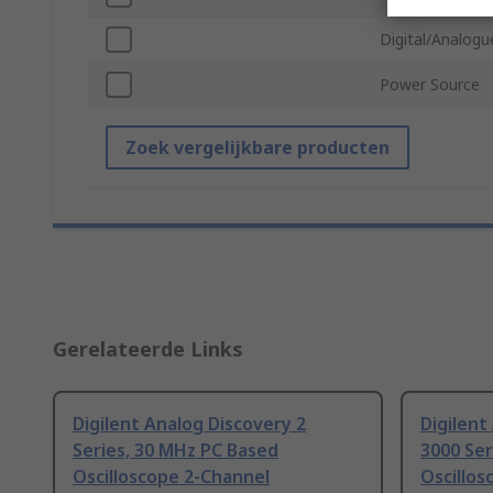
Digital/Analogu
Power Source
Zoek vergelijkbare producten
Gerelateerde Links
Digilent Analog Discovery 2
Digilent
Series, 30 MHz PC Based
3000 Ser
Oscilloscope 2-Channel
Oscillos