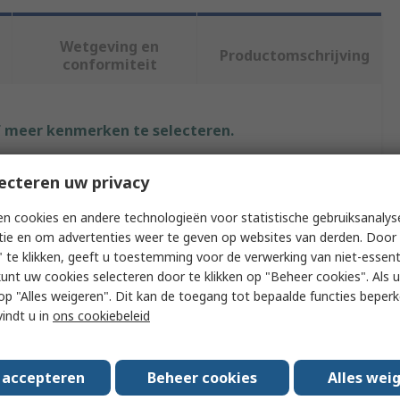
Wetgeving en
Productomschrijving
conformiteit
f meer kenmerken te selecteren.
Waarde
ecteren uw privacy
Digilent
n cookies en andere technologieën voor statistische gebruiksanalys
tie en om advertenties weer te geven op websites van derden. Door 
30MHz
 te klikken, geeft u toestemming voor de verwerking van niet-essent
kunt uw cookies selecteren door te klikken op "Beheer cookies". Als u 
logue Channels
2
 u op "Alles weigeren". Dit kan de toegang tot bepaalde functies beper
vindt u in
ons cookiebeleid
ype
PC Based
andom
100 Msps
s accepteren
Beheer cookies
Alles wei
Analog Discovery 2 Pro