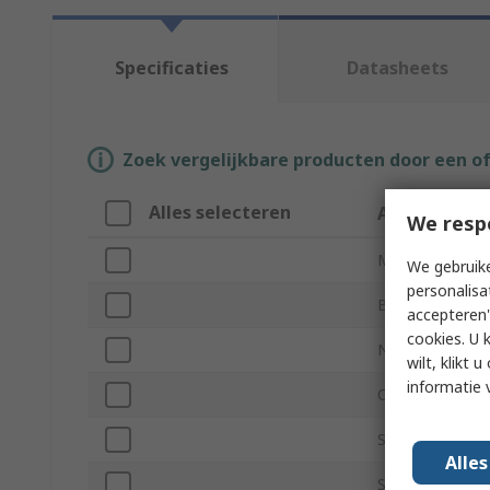
Specificaties
Datasheets
Zoek vergelijkbare producten door een o
Alles selecteren
Attribuut
We resp
Merk
We gebruike
personalisa
Bandwidth
accepteren"
cookies. U 
Number of Ana
wilt, klikt
informatie 
Oscilloscope T
Sample Rate R
Alle
Series