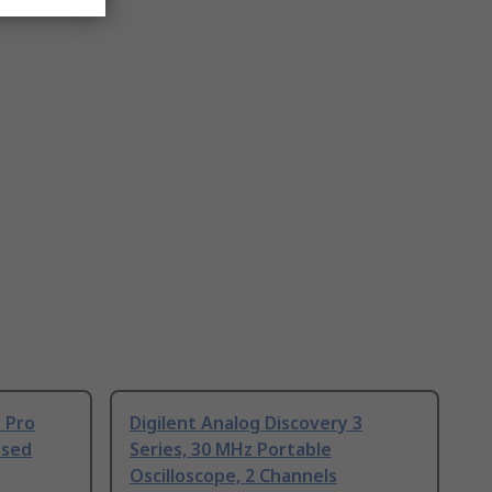
y Pro
Digilent Analog Discovery 3
ased
Series, 30 MHz Portable
Oscilloscope, 2 Channels