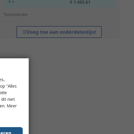
1 +
€ 1.603,61
*prijsindicatie
Voeg toe aan onderdelenlijst
es,
op "Alles
iële
dit niet
ken. Meer
geren