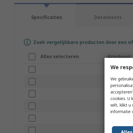
Specificaties
Datasheets
Zoek vergelijkbare producten door een o
Alles selecteren
Attribuut
We resp
Merk
We gebruike
Product Typ
personalisa
accepteren"
Bandwidth
cookies. U 
wilt, klikt
Number of C
informatie 
Oscilloscope
Series
Alle