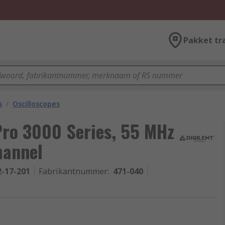
Pakket tr
s
/
Oscilloscopes
Pro 3000 Series, 55 MHz
hannel
2-17-201
Fabrikantnummer
:
471-040