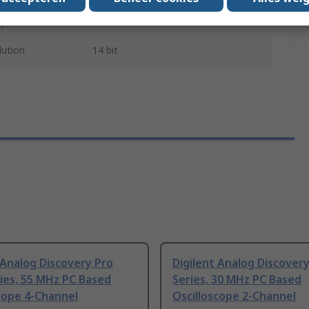
provals
No
lution
14 bit
 Analog Discovery Pro
Digilent Analog Discovery
ies, 55 MHz PC Based
Series, 30 MHz PC Based
cope 4-Channel
Oscilloscope 2-Channel