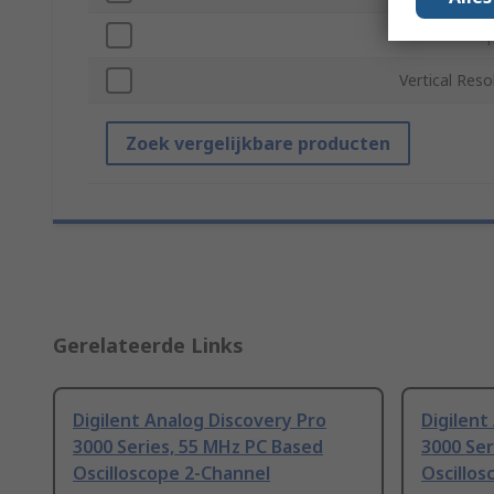
Standards/Ap
Vertical Reso
Zoek vergelijkbare producten
Gerelateerde Links
Digilent Analog Discovery Pro
Digilent
3000 Series, 55 MHz PC Based
3000 Ser
Oscilloscope 2-Channel
Oscillos