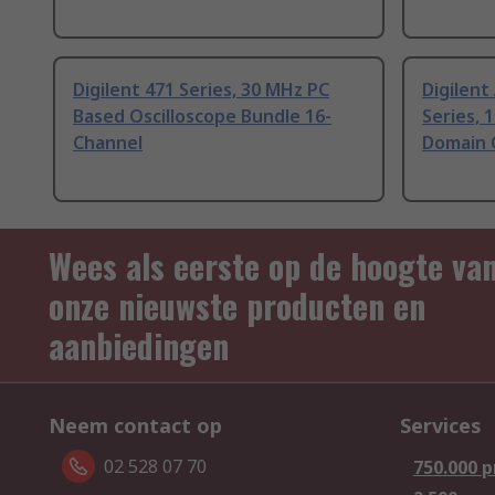
Digilent 471 Series, 30 MHz PC
Digilent
Based Oscilloscope Bundle 16-
Series,
Channel
Domain O
Wees als eerste op de hoogte va
onze nieuwste producten en
aanbiedingen
Neem contact op
Services
02 528 07 70
750.000 