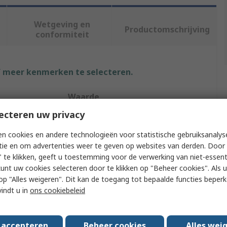
Wetgeving en
Productomschrijving
conformiteit
f meer kenmerken te selecteren.
Waarde
ecteren uw privacy
Digilent
n cookies en andere technologieën voor statistische gebruiksanalys
e
Oscilloscope
tie en om advertenties weer te geven op websites van derden. Door 
 te klikken, geeft u toestemming voor de verwerking van niet-essent
55MHz
kunt uw cookies selecteren door te klikken op "Beheer cookies". Als u 
 u op "Alles weigeren". Dit kan de toegang tot bepaalde functies beper
hannels
4
vindt u in
ons cookiebeleid
 Type
PC Based
Analog Discovery Pro 3000
s accepteren
Beheer cookies
Alles wei