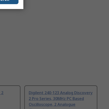
 2
Digilent 240-123 Analog Discovery
2 Pro Series, 30MHz PC Based
Oscilloscope, 2 Analogue