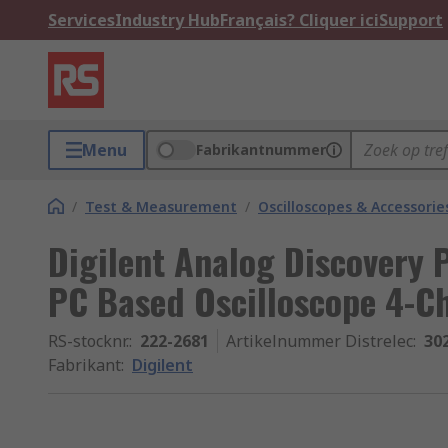
Services
Industry Hub
Français? Cliquer ici
Support
Menu
Fabrikantnummer
/
Test & Measurement
/
Oscilloscopes & Accessorie
Digilent Analog Discovery 
PC Based Oscilloscope 4-C
RS-stocknr.
:
222-2681
Artikelnummer Distrelec
:
30
Fabrikant
:
Digilent