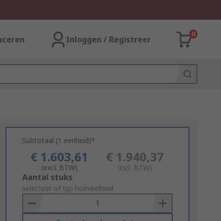
0
aceren
Inloggen / Registreer
Subtotaal (1 eenheid)*
€ 1.603,61
€ 1.940,37
(excl. BTW)
(incl. BTW)
Add
Aantal stuks
to
selecteer of typ hoeveelheid
Basket