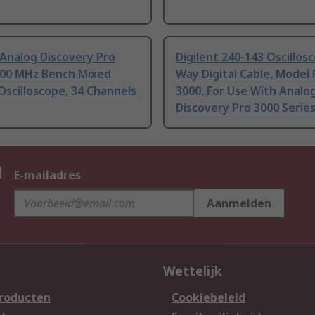
 Analog Discovery Pro
Digilent 240-143 Oscillos
 100 MHz Bench Mixed
Way Digital Cable, Model 
scilloscope, 34 Channels
3000, For Use With Analo
Discovery Pro 3000 Series
n
E-mailadres
Aanmelden
Wettelijk
producten
Cookiebeleid