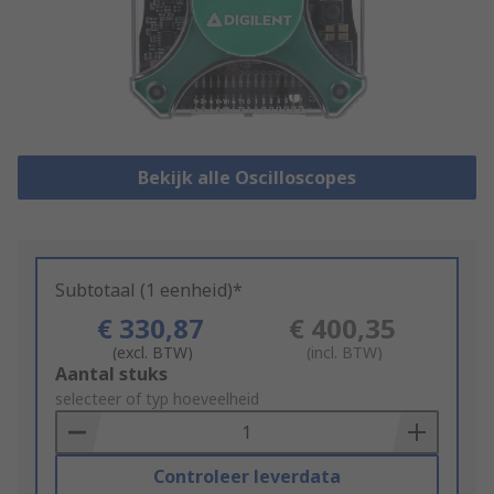
Bekijk alle Oscilloscopes
Subtotaal (1 eenheid)*
€ 330,87
€ 400,35
(excl. BTW)
(incl. BTW)
Add
Aantal stuks
to
selecteer of typ hoeveelheid
Basket
Controleer leverdata