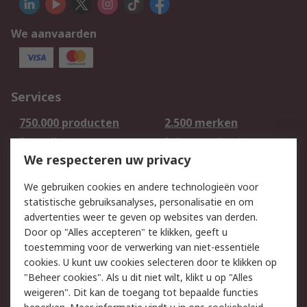
We aanvaarden
Services
750.000 producten
2.500 merken
Bestellen
Inkoopoplossingen
We respecteren uw privacy
Retouren
Technisch advies
Track & Trace
We gebruiken cookies en andere technologieën voor
statistische gebruiksanalyses, personalisatie en om
Wettelijk
advertenties weer te geven op websites van derden.
Door op "Alles accepteren" te klikken, geeft u
Cookiebeleid
Email veiligheid
toestemming voor de verwerking van niet-essentiële
Privacybeleid -
Websitevoorwaarden
cookies. U kunt uw cookies selecteren door te klikken op
Bijgewerkt
"Beheer cookies". Als u dit niet wilt, klikt u op "Alles
weigeren". Dit kan de toegang tot bepaalde functies
Algemene