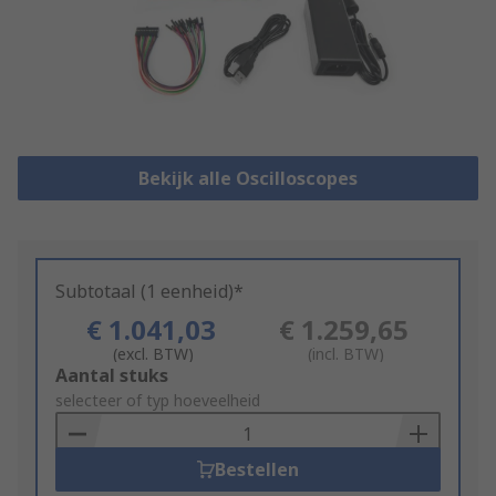
Bekijk alle Oscilloscopes
Subtotaal (1 eenheid)*
€ 1.041,03
€ 1.259,65
(excl. BTW)
(incl. BTW)
Add
Aantal stuks
to
selecteer of typ hoeveelheid
Basket
Bestellen