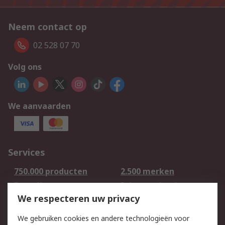
Neem contact op
02 528 07 70
Volg ons
We aanvaarden
Services
750.000 producten
2.500 merken
Bestellen
Inkoopoplossingen
We respecteren uw privacy
Retouren
Technisch advies
Track & Trace
We gebruiken cookies en andere technologieën voor