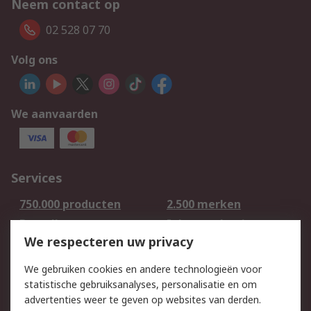
Neem contact op
02 528 07 70
Volg ons
We aanvaarden
Services
750.000 producten
2.500 merken
Bestellen
Inkoopoplossingen
We respecteren uw privacy
Retouren
Technisch advies
Track & Trace
We gebruiken cookies en andere technologieën voor
statistische gebruiksanalyses, personalisatie en om
Wettelijk
advertenties weer te geven op websites van derden.