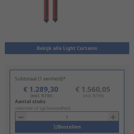
Bekijk alle Light Curtains
Subtotaal (1 eenheid)*
€ 1.289,30
€ 1.560,05
(excl. BTW)
(incl. BTW)
Add
Aantal stuks
to
selecteer of typ hoeveelheid
Basket
Bestellen