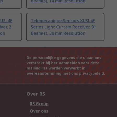
on
Beam(s), 14 mm Resolution
XUSL4E
Telemecanique Sensors XUSL4E
ver, 2
Series Light Curtain Receiver, 91
ion
Beam(s), 30 mm Resolution
De persoonlijke gegevens die u aan ons
verstrekt bij het aanmelden voor deze
mailinglijst worden verwerkt in
overeenstemming met ons
privacybeleid
.
Over RS
RS Group
Over ons