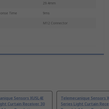
29.4mm
onse Time
9ms
M12 Connector
anique Sensors XUSL4E
Telemecanique Sensors 
ight Curtain Receiver, 30
Series Light Curtain Recei