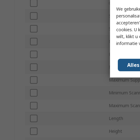
Component Ty
We gebruike
personalisa
Safety Type
accepteren"
Standards/Appr
cookies. U 
wilt, klikt
Number of Be
informatie 
Protective Hei
Alle
Maximum Prote
Maximum Suppl
Minimum Scann
Maximum Scann
Length
Height