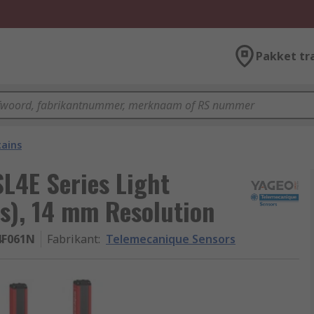
Pakket tr
tains
L4E Series Light
s), 14 mm Resolution
4F061N
Fabrikant
:
Telemecanique Sensors