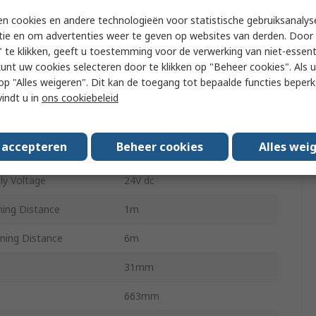
pe
Receiver
n cookies en andere technologieën voor statistische gebruiksanalys
tie en om advertenties weer te geven op websites van derden. Door 
Type 4
 te klikken, geeft u toestemming voor de verwerking van niet-essent
ovals
e
kunt uw cookies selecteren door te klikken op "Beheer cookies". Als u 
 u op "Alles weigeren". Dit kan de toegang tot bepaalde functies beper
ams
60
vindt u in
ons cookiebeleid
ght
610mm
s accepteren
Beheer cookies
Alles wei
ctive Width
6m
y Voltage
24V dc
ing Distance
1m
ing Distance
6m
31mm
663mm