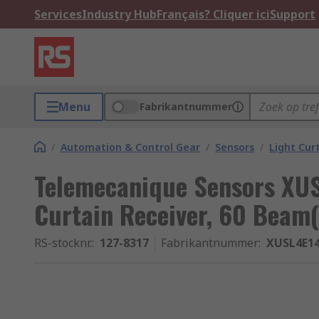
Services
Industry Hub
Français? Cliquer ici
Support
Menu
Fabrikantnummer
/
Automation & Control Gear
/
Sensors
/
Light Cur
Telemecanique Sensors XUS
Curtain Receiver, 60 Beam(
RS-stocknr.
:
127-8317
Fabrikantnummer
:
XUSL4E1