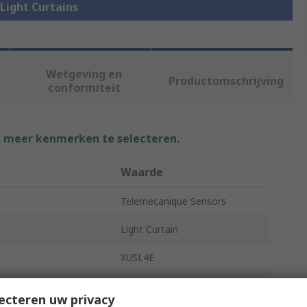
 Light Curtains
Wetgeving en
Productomschrijving
conformiteit
f meer kenmerken te selecteren.
Waarde
Telemecanique Sensors
Light Curtain
XUSL4E
on
14mm
ecteren uw privacy