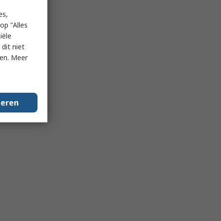
es,
op "Alles
iële
dit niet
ken. Meer
geren