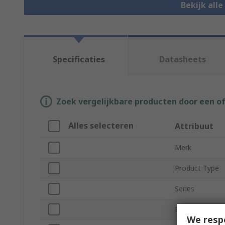
Bekijk alle
Specificaties
Datasheets
Zoek vergelijkbare producten door een o
Alles selecteren
Attribuut
Merk
Product Type
Series
Beam Resoluti
We resp