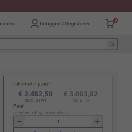
0
aceren
Inloggen / Registreer
Subtotaal (1 paar)*
€ 2.482,50
€ 3.003,82
(excl. BTW)
(incl. BTW)
Add
Paar
to
selecteer of typ hoeveelheid
Basket