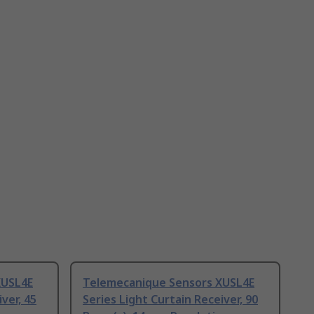
XUSL4E
Telemecanique Sensors XUSL4E
ver, 45
Series Light Curtain Receiver, 90