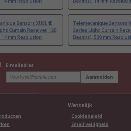
, 14 mm Resolution
Beam(s), 14 mm Resoluti
anique Sensors XUSL4E
Telemecanique Sensors 
ight Curtain Receiver, 120
Series Light Curtain Recei
, 14 mm Resolution
Beam(s), 500 mm Resolut
n
E-mailadres
Aanmelden
Wettelijk
producten
Cookiebeleid
rken
Email veiligheid