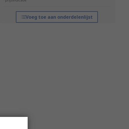
*prijsindicatie
Voeg toe aan onderdelenlijst