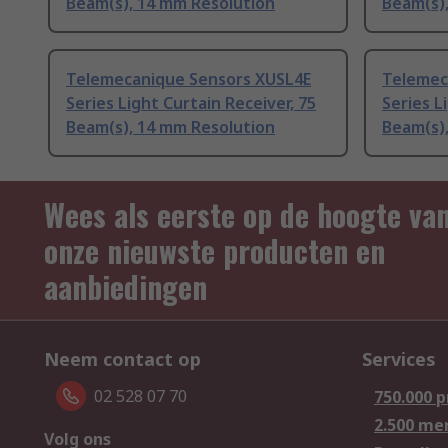
Beam(s), 14 mm Resolution
Beam(s)
Telemecanique Sensors XUSL4E
Telemec
Series Light Curtain Receiver, 75
Series L
Beam(s), 14 mm Resolution
Beam(s)
Wees als eerste op de hoogte va
onze nieuwste producten en
aanbiedingen
Neem contact op
Services
02 528 07 70
750.000 
2.500 me
Volg ons