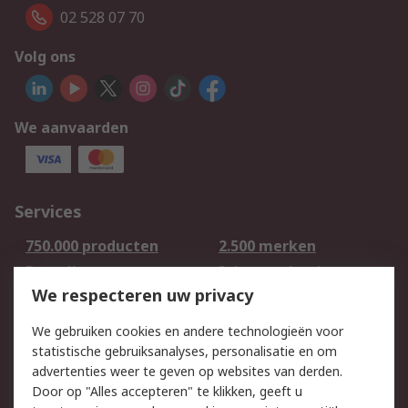
02 528 07 70
Volg ons
We aanvaarden
Services
750.000 producten
2.500 merken
Bestellen
Inkoopoplossingen
We respecteren uw privacy
Retouren
Technisch advies
Track & Trace
We gebruiken cookies en andere technologieën voor
statistische gebruiksanalyses, personalisatie en om
Wettelijk
advertenties weer te geven op websites van derden.
Door op "Alles accepteren" te klikken, geeft u
Cookiebeleid
Email veiligheid