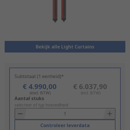
Bekijk alle Light Curtains
Subtotaal (1 eenheid)*
€ 4.990,00
€ 6.037,90
(excl. BTW)
(incl. BTW)
Add
Aantal stuks
to
selecteer of typ hoeveelheid
Basket
Controleer leverdata