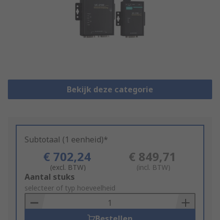
Bekijk deze categorie
Subtotaal (1 eenheid)*
€ 702,24
€ 849,71
(excl. BTW)
(incl. BTW)
Add
Aantal stuks
to
selecteer of typ hoeveelheid
Basket
Bestellen