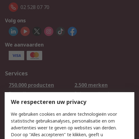
02 528 07 70
Volg ons
We aanvaarden
Services
750.000 producten
2.500 merken
Bestellen
Inkoopoplossingen
We respecteren uw privacy
Retouren
Technisch advies
Track & Trace
We gebruiken cookies en andere technologieën voor
statistische gebruiksanalyses, personalisatie en om
Wettelijk
advertenties weer te geven op websites van derden.
Door op "Alles accepteren" te klikken, geeft u
Cookiebeleid
Email veiligheid