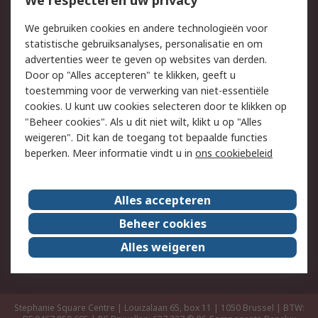
We respecteren uw privacy
Retouren
Technisch advies
Track & Trace
We gebruiken cookies en andere technologieën voor
statistische gebruiksanalyses, personalisatie en om
Wettelijk
advertenties weer te geven op websites van derden.
Door op "Alles accepteren" te klikken, geeft u
Cookiebeleid
Email veiligheid
toestemming voor de verwerking van niet-essentiële
Privacybeleid -
Websitevoorwaarden
cookies. U kunt uw cookies selecteren door te klikken op
Bijgewerkt
"Beheer cookies". Als u dit niet wilt, klikt u op "Alles
weigeren". Dit kan de toegang tot bepaalde functies
Algemene
beperken. Meer informatie vindt u in
ons cookiebeleid
verkoopvoorwaarden
Over RS
Alles accepteren
RS Group
Over ons
Beheer cookies
RS wereldwijd
Werken bij RS
Alles weigeren
ESG
Stephanie Square Centre | Louizalaan 65, box 11 | 1050 Brussel | BTW: