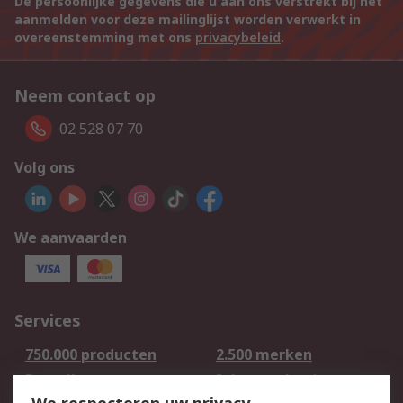
De persoonlijke gegevens die u aan ons verstrekt bij het
aanmelden voor deze mailinglijst worden verwerkt in
overeenstemming met ons
privacybeleid
.
Neem contact op
02 528 07 70
Volg ons
We aanvaarden
Services
750.000 producten
2.500 merken
Bestellen
Inkoopoplossingen