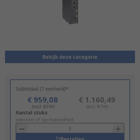
Bekijk deze categorie
Subtotaal (1 eenheid)*
€ 959,08
€ 1.160,49
(excl. BTW)
(incl. BTW)
Add
Aantal stuks
to
selecteer of typ hoeveelheid
Basket
Bestellen