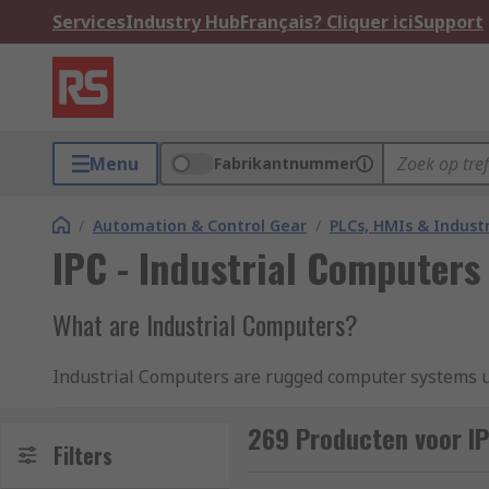
Services
Industry Hub
Français? Cliquer ici
Support
Menu
Fabrikantnummer
/
Automation & Control Gear
/
PLCs, HMIs & Indust
IPC - Industrial Computers
What are Industrial Computers?
Industrial Computers are rugged computer systems use
shock, vibration, and extreme temperatures.
269 Producten voor IP
Industrial Computers are a high-performance option 
Filters
board memory. Industrial Computers differ from con