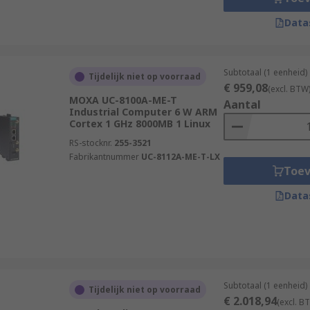
Data
Subtotaal (1 eenheid)
Tijdelijk niet op voorraad
€ 959,08
(excl. BTW
MOXA UC-8100A-ME-T
Aantal
Industrial Computer 6 W ARM
Cortex 1 GHz 8000MB 1 Linux
RS-stocknr.
255-3521
Fabrikantnummer
UC-8112A-ME-T-LX
Toe
Data
Subtotaal (1 eenheid)
Tijdelijk niet op voorraad
€ 2.018,94
(excl. B