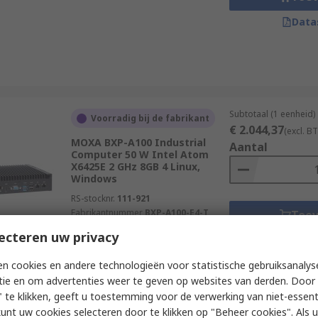
Data
Subtotaal (1 eenheid)
Voorradig bij de fabrikant
€ 2.044,37
(excl. B
MOXA BXP-A100 Industrial
Aantal
Computer 50 W Intel Atom
X6425E 2 GHz 8GB 4 Linux,
Windows
RS-stocknr.
111-921
Fabrikantnummer
BXP-A100-E4-T
Toe
ecteren uw privacy
Data
n cookies en andere technologieën voor statistische gebruiksanalys
tie en om advertenties weer te geven op websites van derden. Door 
 te klikken, geeft u toestemming voor de verwerking van niet-essent
kunt uw cookies selecteren door te klikken op "Beheer cookies". Als u 