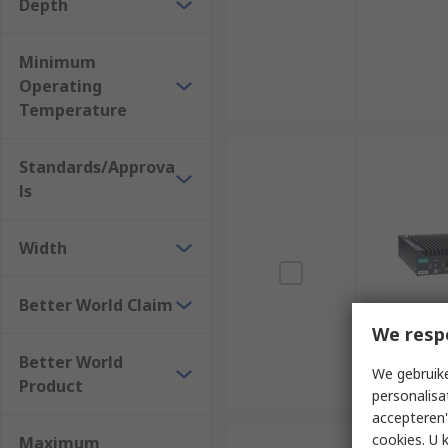
Depth
Minimum
Operating
Temperature
Standards/Approva
ls
Width
Better World Claim
We resp
Better World
We gebruike
Product
personalisa
accepteren"
cookies. U 
Maximum