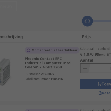
nieuw
 Intel
nvironments
tion
mschrijving
Prijs
s such as GB DDR4 and come in different types, for example
Subtotaal (1 eenheid)
Momenteel niet beschikbaar
€ 1.070,99
(excl. B
Phoenix Contact EPC
Aantal
Industrial Computer Intel
Celeron 2.4 GHz 32GB
ons and industries that require rugged computing power in
RS-stocknr.
269-8077
dustrial Computers generally have a longer lifespan than 
Fabrikantnummer
1185416
Toe
 include:
Data
Subtotaal (1 eenheid)