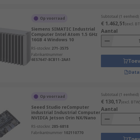
Subtotaal (1 eenheid)
Op voorraad
€ 1.462,51
(excl. B
Siemens SIMATIC Industrial
Aantal
Computer Intel Atom 1.5 GHz
16GB 4 Windows 10
RS-stocknr.
271-3575
Fabrikantnummer
6ES7647-8CB11-2AA1
Toe
Data
Subtotaal (1 eenheid)
Op voorraad
€ 130,17
(excl. BTW
Seeed Studio reComputer
Aantal
industrial Industrial Computer
NVIDIA Jetson Orin NX/Nano
RS-stocknr.
285-6818
Fabrikantnummer
102110770
Toe