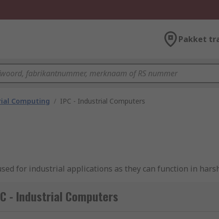
Pakket tr
rial Computing
/
IPC - Industrial Computers
d for industrial applications as they can function in hars
C - Industrial Computers
that deliver a high level of computing capability through 
sumer systems in several ways such as