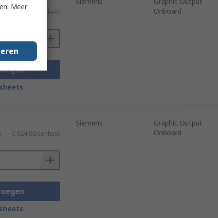
Siemens
Graphic Output
ken. Meer
Onboard
TW)
€ 1.044,44/eenheid
geren
voegen
sheets
Siemens
Graphic Output
Onboard
)
€ 924,00/eenheid
voegen
sheets