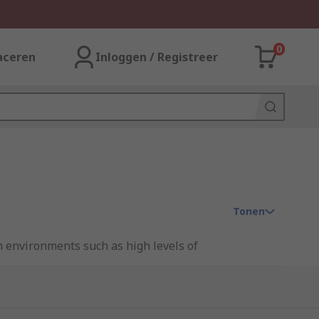
0
aceren
Inloggen / Registreer
Tonen
h environments such as high levels of
a combination of processor power and on