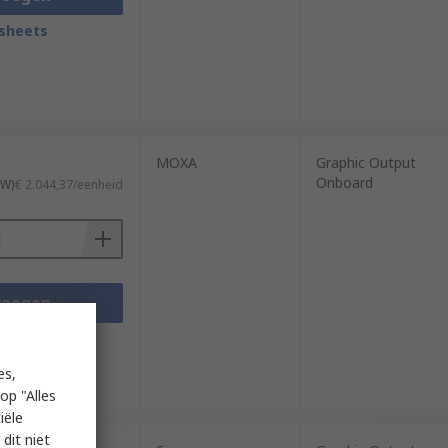
sheets
MOXA
Graphic Output
Onboard
TW)
€ 2.044,37/eenheid
voegen
sheets
es,
op "Alles
iële
dit niet