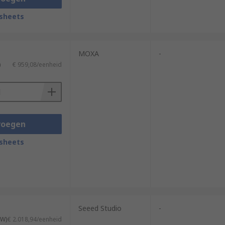
sheets
MOXA
-
)
€ 959,08/eenheid
voegen
sheets
Seeed Studio
-
TW)
€ 2.018,94/eenheid