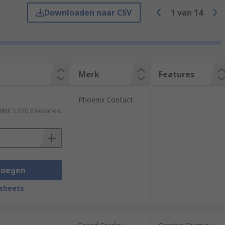
Downloaden naar CSV
1
van
14
Merk
Features
, Fanless PC's which use alternative
Phoenix Contact
-
TW)
€ 1.070,99/eenheid
 a range of environments. Due to the
commercial or enterprise computers.
voegen
sheets