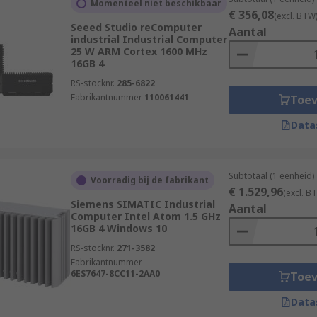
Momenteel niet beschikbaar
€ 356,08
(excl. BTW
Seeed Studio reComputer
Aantal
industrial Industrial Computer
25 W ARM Cortex 1600 MHz
16GB 4
RS-stocknr.
285-6822
Fabrikantnummer
110061441
Toe
or mounted in cabinets.
Data
unted directly into the equipment.
out of an enclosure.
Subtotaal (1 eenheid)
int and are a perfect solution for tight spaces.
Voorradig bij de fabrikant
€ 1.529,96
(excl. B
Siemens SIMATIC Industrial
Aantal
 to offer. Order today for next day delivery.
Computer Intel Atom 1.5 GHz
16GB 4 Windows 10
RS-stocknr.
271-3582
Fabrikantnummer
6ES7647-8CC11-2AA0
Toe
Data