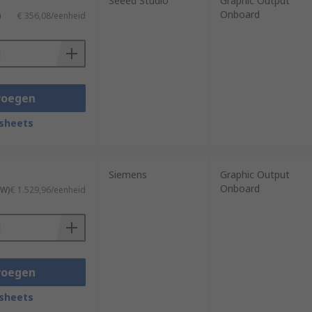
Seeed Studio
Graphic Output
Onboard
)
€ 356,08/eenheid
voegen
sheets
Siemens
Graphic Output
Onboard
TW)
€ 1.529,96/eenheid
voegen
sheets