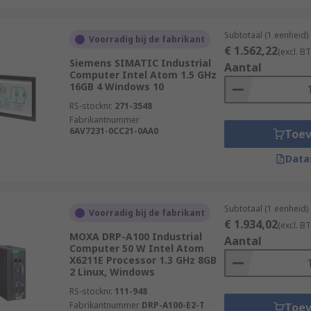
Subtotaal (1 eenheid)
Voorradig bij de fabrikant
€ 1.562,22
(excl. B
Siemens SIMATIC Industrial
Aantal
Computer Intel Atom 1.5 GHz
16GB 4 Windows 10
RS-stocknr.
271-3548
Fabrikantnummer
6AV7231-0CC21-0AA0
Toe
Data
Subtotaal (1 eenheid)
Voorradig bij de fabrikant
€ 1.934,02
(excl. B
MOXA DRP-A100 Industrial
Aantal
Computer 50 W Intel Atom
X6211E Processor 1.3 GHz 8GB
2 Linux, Windows
RS-stocknr.
111-948
Fabrikantnummer
DRP-A100-E2-T
Toe