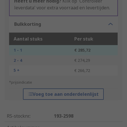
Heeft u meer nodig?
Klik op 'Controleer
leverdata' voor extra voorraad en levertijden.
Bulkkorting
Aantal stuks
Per stuk
1 - 1
€ 285,72
2 - 4
€ 274,29
5 +
€ 266,72
*prijsindicatie
Voeg toe aan onderdelenlijst
RS-stocknr.
:
193-2598