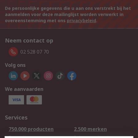
De persoonlijke gegevens die u aan ons verstrekt bij het
aanmelden voor deze mailinglijst worden verwerkt in
overeenstemming met ons
privacybeleid
.
Neem contact op
02 528 07 70
Volg ons
We aanvaarden
Services
750.000 producten
2.500 merken
Bestellen
Inkoopoplossingen