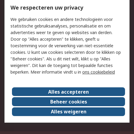
We respecteren uw privacy
Retouren
Technisch advies
Track & Trace
We gebruiken cookies en andere technologieën voor
statistische gebruiksanalyses, personalisatie en om
Wettelijk
advertenties weer te geven op websites van derden.
Door op "Alles accepteren" te klikken, geeft u
Cookiebeleid
Email veiligheid
toestemming voor de verwerking van niet-essentiële
Privacybeleid -
Websitevoorwaarden
cookies. U kunt uw cookies selecteren door te klikken op
Bijgewerkt
"Beheer cookies". Als u dit niet wilt, klikt u op "Alles
weigeren". Dit kan de toegang tot bepaalde functies
Algemene
beperken. Meer informatie vindt u in
ons cookiebeleid
verkoopvoorwaarden
Over RS
Alles accepteren
RS Group
Over ons
Beheer cookies
RS wereldwijd
Werken bij RS
Alles weigeren
ESG