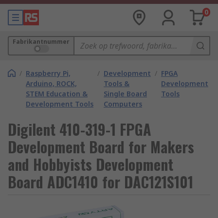
0
Fabrikantnummer
/
Raspberry Pi,
/
Development
/
FPGA
Arduino, ROCK,
Tools &
Development
STEM Education &
Single Board
Tools
Development Tools
Computers
Digilent 410-319-1 FPGA
Development Board for Makers
and Hobbyists Development
Board ADC1410 for DAC121S101