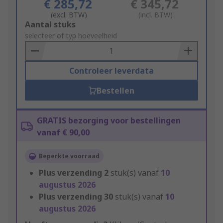
€ 285,72
€ 345,72
(excl. BTW)
(incl. BTW)
Add
Aantal stuks
to
selecteer of typ hoeveelheid
Basket
Controleer leverdata
Bestellen
GRATIS bezorging voor bestellingen
vanaf € 90,00
Beperkte voorraad
Plus verzending
2
stuk(s) vanaf
10
augustus 2026
Plus verzending
30
stuk(s) vanaf
10
augustus 2026