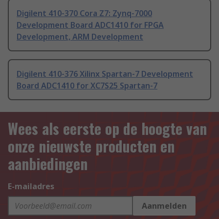
Digilent 410-370 Cora Z7: Zynq-7000
Development Board ADC1410 for FPGA
Development, ARM Development
Digilent 410-376 Xilinx Spartan-7 Development
Board ADC1410 for XC7S25 Spartan-7
Wees als eerste op de hoogte van
onze nieuwste producten en
aanbiedingen
E-mailadres
Aanmelden