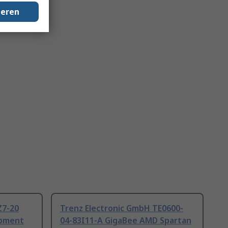
geren
Z7-20
Trenz Electronic GmbH TE0600-
opment
04-83I11-A GigaBee AMD Spartan