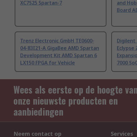
XC7S25 Spartan-7
and Hob
Board A
Trenz Electronic GmbH TE0600-
Digilent
04-83I21-A GigaBee AMD Spartan
Eclypse
Development Kit AMD Spartan 6
Expansio
LX150 FPGA for Vehicle
7000 SoC
Wees als eerste op de hoogte va
onze nieuwste producten en
aanbiedingen
Neem contact op
Services