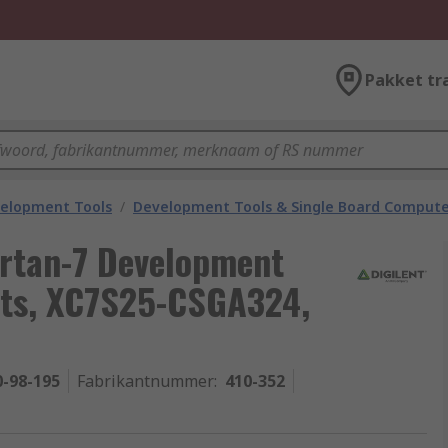
Pakket tr
velopment Tools
/
Development Tools & Single Board Compute
artan-7 Development
sts, XC7S25-CSGA324,
0-98-195
Fabrikantnummer
:
410-352