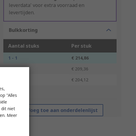
leverdata' voor extra voorraad en
levertijden.
Bulkkorting
Aantal stuks
Per stuk
1 - 1
€ 214,86
2 - 4
€ 209,36
5 +
€ 204,12
es,
*prijsindicatie
op "Alles
iële
dit niet
Voeg toe aan onderdelenlijst
ken. Meer