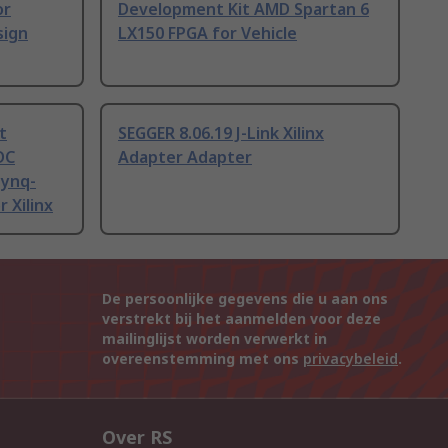
or
Development Kit AMD Spartan 6
sign
LX150 FPGA for Vehicle
t
SEGGER 8.06.19 J-Link Xilinx
DC
Adapter Adapter
Zynq-
 Xilinx
De persoonlijke gegevens die u aan ons
verstrekt bij het aanmelden voor deze
mailinglijst worden verwerkt in
overeenstemming met ons
privacybeleid
.
Over RS