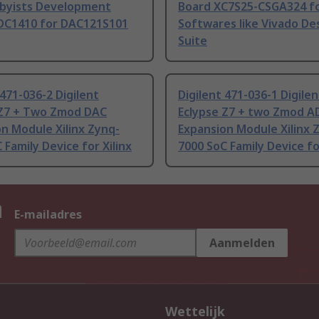
byists Development
Board XC7S25-CSGA324 f
DC1410 for DAC121S101
Softwares like Vivado De
Suite
 471-036-2 Digilent
Digilent 471-036-1 Digilen
 Z7 + Two Zmod DAC
Eclypse Z7 + two Zmod A
n Module Xilinx Zynq-
Expansion Module Xilinx 
 Family Device for Xilinx
7000 SoC Family Device for
n
E-mailadres
Aanmelden
Wettelijk