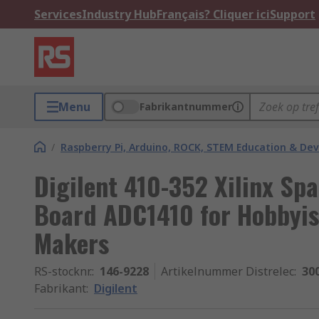
Services
Industry Hub
Français? Cliquer ici
Support
Menu
Fabrikantnummer
/
Raspberry Pi, Arduino, ROCK, STEM Education & De
Digilent 410-352 Xilinx Sp
Board ADC1410 for Hobbyi
Makers
RS-stocknr.
:
146-9228
Artikelnummer Distrelec
:
30
Fabrikant
:
Digilent