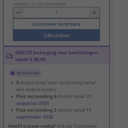
to
selecteer of typ hoeveelheid
Basket
Controleer leverdata
Bestellen
GRATIS bezorging voor bestellingen
vanaf € 90,00
Op voorraad
8
stuk(s) klaar voor verzending vanaf
een andere locatie
Plus verzending
6
stuk(s) vanaf
21
augustus 2026
Plus verzending
2
stuk(s) vanaf
11
september 2026
Heeft u meer nodig?
Klik op 'Controleer