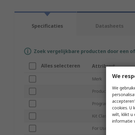
Specificaties
Datasheets
Zoek vergelijkbare producten door een o
Alles selecteren
Attribuut
We resp
Merk
We gebruike
Product Type
personalisa
accepteren"
Programmable Logic 
cookies. U 
wilt, klikt
Kit Classification
informatie 
For Use With