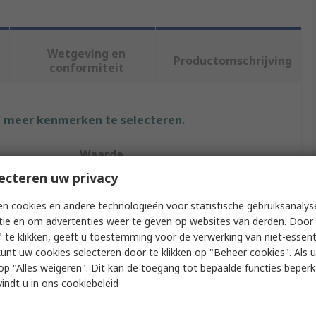
Wetgeving en
Productomschrijving
conformiteit
f meer kenmerken te selecteren.
Waarde
ecteren uw privacy
Digilent
n cookies en andere technologieën voor statistische gebruiksanalys
Data Conversion IC Development Tool
tie en om advertenties weer te geven op websites van derden. Door 
 te klikken, geeft u toestemming voor de verwerking van niet-essent
Technology
FPGA
kunt uw cookies selecteren door te klikken op "Beheer cookies". Als u 
 u op "Alles weigeren". Dit kan de toegang tot bepaalde functies beper
Development Board
vindt u in
ons cookiebeleid
Hobbyists, XC7S25-CSGA324, Makers