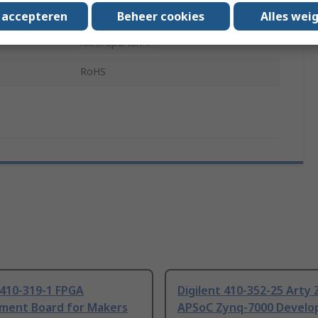
ADC1410
s accepteren
Beheer cookies
Alles wei
Xilinx Spartan-7
RoHS
 410-319-1 FPGA
Digilent 410-352-25 Arty 
ment Board for Makers
APSoC Zynq-7000 Devel