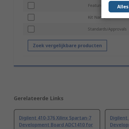
Featured Device
Alle
Kit Name
Standards/Approvals
Zoek vergelijkbare producten
Gerelateerde Links
Digilent 410-376 Xilinx Spartan-7
Digilent
Development Board ADC1410 for
Develop