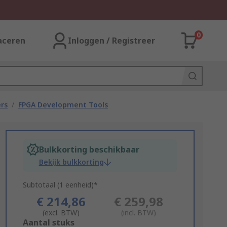
0
aceren
Inloggen / Registreer
rs
/
FPGA Development Tools
Bulkkorting beschikbaar
Bekijk bulkkorting
Subtotaal (1 eenheid)*
€ 214,86
€ 259,98
(excl. BTW)
(incl. BTW)
Add
Aantal stuks