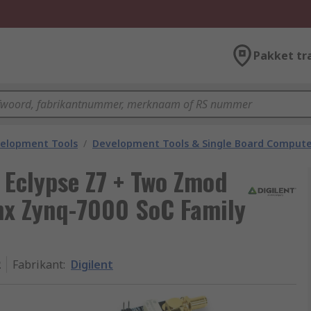
Pakket tr
velopment Tools
/
Development Tools & Single Board Compute
t Eclypse Z7 + Two Zmod
nx Zynq-7000 SoC Family
2
Fabrikant
:
Digilent