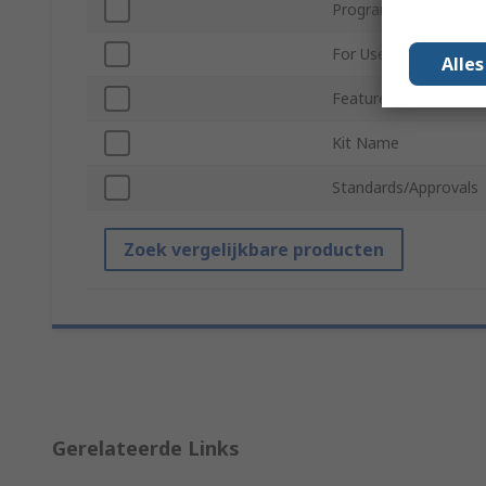
Programmable Logic 
For Use With
Alle
Featured Device
Kit Name
Standards/Approvals
Zoek vergelijkbare producten
Gerelateerde Links