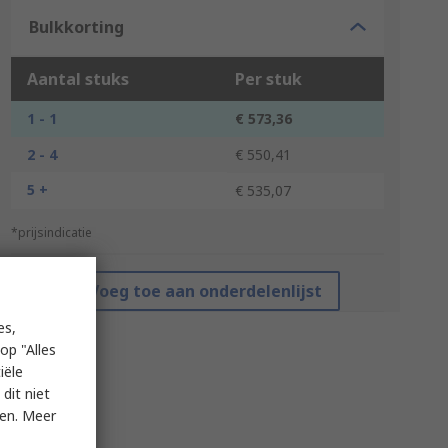
Bulkkorting
Aantal stuks
Per stuk
1 - 1
€ 573,36
2 - 4
€ 550,41
5 +
€ 535,07
*prijsindicatie
Voeg toe aan onderdelenlijst
es,
op "Alles
iële
dit niet
ken. Meer