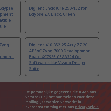
Eclypse
Digilent Enclosure 250-132 for
lopment
Eclypse Z7, Black, Green
atible
ule
 Zynq-
Digilent 410-352-25 Arty Z7-20
APSoC Zynq-7000 Development
opment,
Board XC7S25-CSGA324 for
Softwares like Vivado Design
Suite
De persoonlijke gegevens die u aan ons
verstrekt bij het aanmelden voor deze
mailinglijst worden verwerkt in
overeenstemming met ons
privacybeleid
.