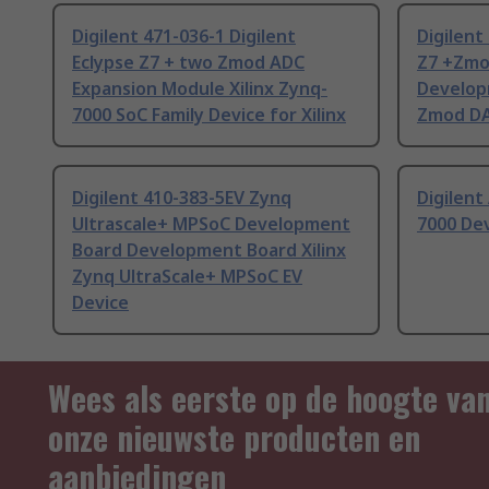
Digilent 471-036-1 Digilent
Digilent
Eclypse Z7 + two Zmod ADC
Z7 +Zmo
Expansion Module Xilinx Zynq-
Develop
7000 SoC Family Device for Xilinx
Zmod DA
Digilent 410-383-5EV Zynq
Digilent
Ultrascale+ MPSoC Development
7000 De
Board Development Board Xilinx
Zynq UltraScale+ MPSoC EV
Device
Wees als eerste op de hoogte va
onze nieuwste producten en
aanbiedingen