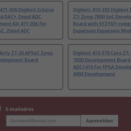
 471-036 Digilent Eclypse
Digilent 410-393 Digilent 
d DAC+ Zmod ADC
Z7: Zynq-7000 SoC Deve
ment Kit 471-036 for
Board with SYZYGY-comp
C, Zmod ADC
Expansion Expansion Mod
 Arty Z7-20 APSoC Zynq-
Digilent 410-370 Cora Z7:
velopment Board
7000 Development Board
ADC1410 for FPGA Devel
ARM Development
n
E-mailadres
Aanmelden