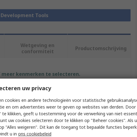
A Development Tools
Wetgeving en
Productomschrijving
conformiteit
f meer kenmerken te selecteren.
ecteren uw privacy
Waarde
n cookies en andere technologieën voor statistische gebruiksanalys
Digilent
tie en om advertenties weer te geven op websites van derden. Door 
 te klikken, geeft u toestemming voor de verwerking van niet-essent
Programmable Logic Development Kit
kunt uw cookies selecteren door te klikken op "Beheer cookies". Als u 
 u op "Alles weigeren". Dit kan de toegang tot bepaalde functies beper
Expansion Module
vindt u in
ons cookiebeleid