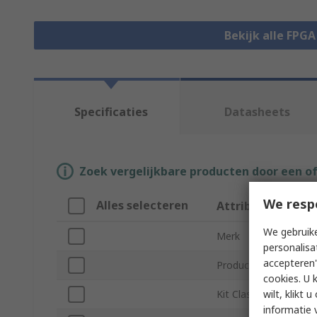
Bekijk alle FPG
Specificaties
Datasheets
Zoek vergelijkbare producten door een o
We resp
Alles selecteren
Attribuut
We gebruike
Merk
personalisa
accepteren"
Product Type
cookies. U 
wilt, klikt
Kit Classification
informatie 