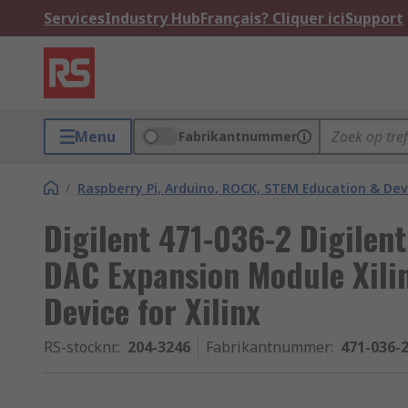
Services
Industry Hub
Français? Cliquer ici
Support
Menu
Fabrikantnummer
/
Raspberry Pi, Arduino, ROCK, STEM Education & De
Digilent 471-036-2 Digilen
DAC Expansion Module Xili
Device for Xilinx
RS-stocknr.
:
204-3246
Fabrikantnummer
:
471-036-