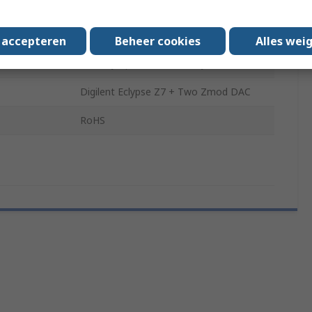
Technology
FPGA
Xilinx Zynq-7000 SoC Family Device
s accepteren
Beheer cookies
Alles wei
Xilinx Zynq-7000 SoC Family Device
Digilent Eclypse Z7 + Two Zmod DAC
RoHS