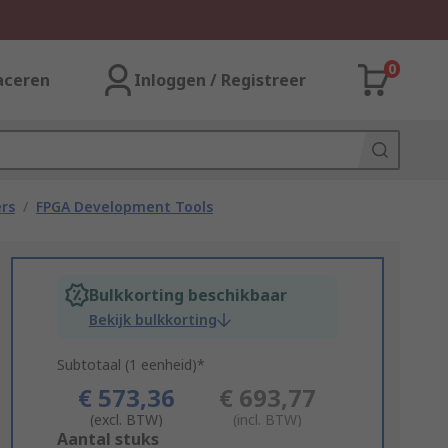
0
aceren
Inloggen / Registreer
rs
/
FPGA Development Tools
Bulkkorting beschikbaar
Bekijk bulkkorting
Subtotaal (1 eenheid)*
€ 573,36
€ 693,77
(excl. BTW)
(incl. BTW)
Add
Aantal stuks