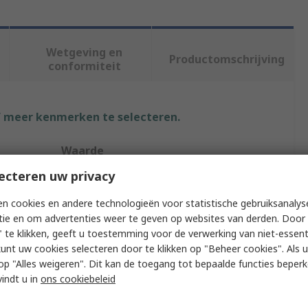
Wetgeving en
Productomschrijving
conformiteit
f meer kenmerken te selecteren.
Waarde
ecteren uw privacy
Digilent
n cookies en andere technologieën voor statistische gebruiksanalys
FPGA
tie en om advertenties weer te geven op websites van derden. Door 
 te klikken, geeft u toestemming voor de verwerking van niet-essent
Development Board
kunt uw cookies selecteren door te klikken op "Beheer cookies". Als u 
 u op "Alles weigeren". Dit kan de toegang tot bepaalde functies beper
FPGA Development Tool
vindt u in
ons cookiebeleid
Embedded Vision Applications