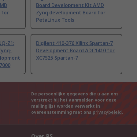
AMD
Board Development Kit AMD
 for
Zynq development Board for
PetaLinux Tools
NQ-Z1:
Digilent 410-376 Xilinx Spartan-7
Zynq-
Development Board ADC1410 for
elopment
XC7S25 Spartan-7
7000
De persoonlijke gegevens die u aan ons
verstrekt bij het aanmelden voor deze
mailinglijst worden verwerkt in
overeenstemming met ons
privacybeleid
.
Over RS