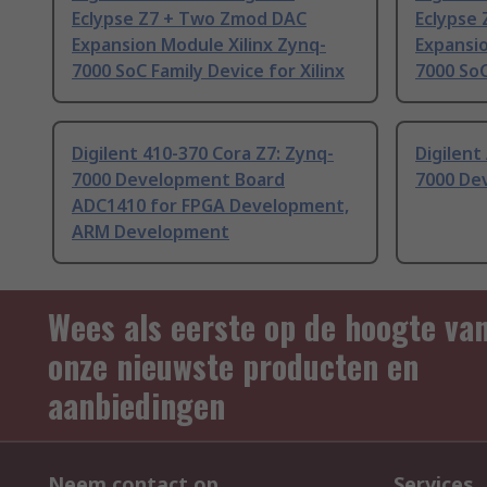
Eclypse Z7 + Two Zmod DAC
Eclypse
Expansion Module Xilinx Zynq-
Expansio
7000 SoC Family Device for Xilinx
7000 SoC
Digilent 410-370 Cora Z7: Zynq-
Digilent
7000 Development Board
7000 De
ADC1410 for FPGA Development,
ARM Development
Wees als eerste op de hoogte va
onze nieuwste producten en
aanbiedingen
Neem contact op
Services