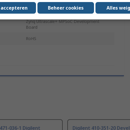
s accepteren
Beheer cookies
Alles wei
Xilinx Zynq UltraScale+ MPSoC EV Device
Zynq Ultrascale+ MPSoC Development
Board
RoHS
 471-036-1 Digilent
Digilent 410-351-20 Dev