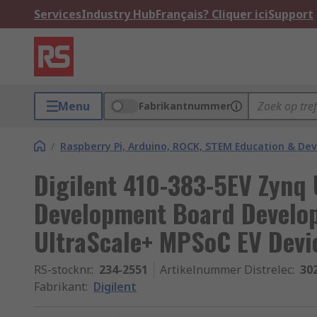
Services
Industry Hub
Français? Cliquer ici
Support
Menu
Fabrikantnummer
/
Raspberry Pi, Arduino, ROCK, STEM Education & De
Digilent 410-383-5EV Zynq
Development Board Develop
UltraScale+ MPSoC EV Devi
RS-stocknr.
:
234-2551
Artikelnummer Distrelec
:
30
Fabrikant
:
Digilent