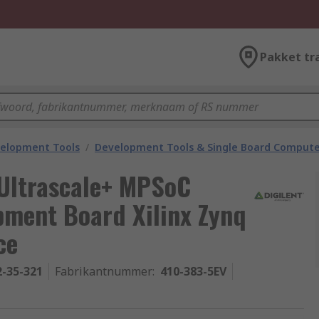
Pakket tr
velopment Tools
/
Development Tools & Single Board Compute
 Ultrascale+ MPSoC
ment Board Xilinx Zynq
ce
2-35-321
Fabrikantnummer
:
410-383-5EV