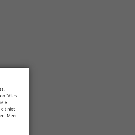
es,
op "Alles
iële
dit niet
ken. Meer