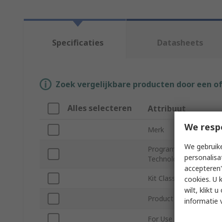
Specificaties
Datasheets
Zoek vergelijkbare producten door een o
Alles selecteren
Attribuut
We resp
Merk
We gebruike
Programmable Logic
personalisa
Technology
accepteren"
Kit Classification
cookies. U 
wilt, klikt
Product Type
informatie 
For Use With