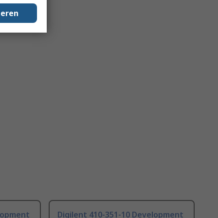
geren
elopment
Digilent 410-351-10 Development