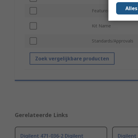
Alle
Featured Device
Kit Name
Standards/Approvals
Zoek vergelijkbare producten
Gerelateerde Links
Digilent 471-036-2 Digilent
Digilent