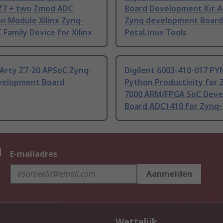
 Z7 + two Zmod ADC
Board Development Kit 
n Module Xilinx Zynq-
Zynq development Board
 Family Device for Xilinx
PetaLinux Tools
 Arty Z7-20 APSoC Zynq-
Digilent 6003-410-017 PY
velopment Board
Python Productivity for 
7000 ARM/FPGA SoC Dev
Board ADC1410 for Zynq-
n
E-mailadres
Aanmelden
Wettelijk