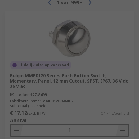
1
van
999+
Tijdelijk niet op voorraad
Bulgin MMP0120 Series Push Button Switch,
Momentary, Panel, 12 mm Cutout, SPST, IP67, 36 V dc
36 V ac
RS-stocknr.
127-8499
Fabrikantnummer
MMP0120/NNBS
Subtotaal (1 eenheid)
€ 17,12
(excl. BTW)
€ 17,12/eenheid
Aantal