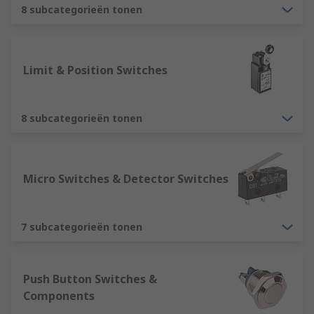
Hall Effect
8 subcategorieën tonen
Joystick
Key
Limit & Position Switches
Keyboard/Keypad
Piezo
Microswitches
8 subcategorieën tonen
Rotary
Push Button
Micro Switches & Detector Switches
Toggle
7 subcategorieën tonen
Push Button Switches &
Components