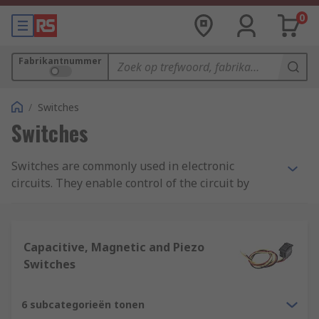
0
Fabrikantnummer
/
Switches
Switches
Switches are commonly used in electronic
circuits. They enable control of the circuit by
switching it on/off or controlling a range of other
features.
How do they work?
Capacitive, Magnetic and Piezo
Switches
Electronic switches are binary devices which sit
within a circuit to control the flow of electricity.
6 subcategorieën tonen