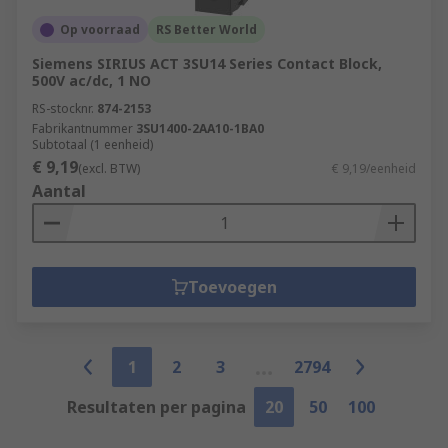
Op voorraad
RS Better World
Siemens SIRIUS ACT 3SU14 Series Contact Block,
500V ac/dc, 1 NO
RS-stocknr.
874-2153
Fabrikantnummer
3SU1400-2AA10-1BA0
Subtotaal (1 eenheid)
€ 9,19
(excl. BTW)
€ 9,19/eenheid
Aantal
Toevoegen
1
2
3
2794
Resultaten per pagina
20
50
100