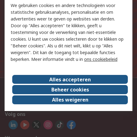
onze nieuwste producten en
We gebruiken cookies en andere technologieën voor
aanbiedingen
statistische gebruiksanalyses, personalisatie en om
advertenties weer te geven op websites van derden.
Door op "Alles accepteren" te klikken, geeft u
E-mailadres
toestemming voor de verwerking van niet-essentiële
cookies. U kunt uw cookies selecteren door te klikken op
Aanmelden
"Beheer cookies". Als u dit niet wilt, klikt u op "Alles
weigeren". Dit kan de toegang tot bepaalde functies
De persoonlijke gegevens die u aan ons verstrekt bij het
beperken. Meer informatie vindt u in
ons cookiebeleid
aanmelden voor deze mailinglijst worden verwerkt in
overeenstemming met ons
privacybeleid
.
Alles accepteren
Neem contact op
Beheer cookies
Alles weigeren
02 528 07 70
Volg ons